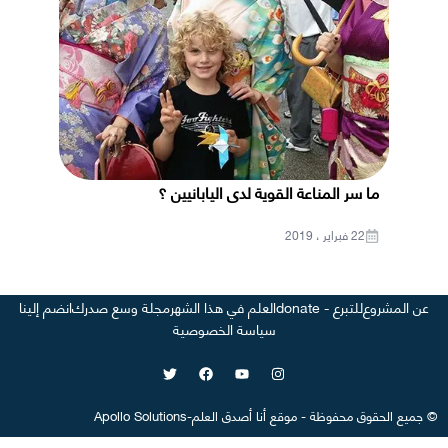
ما سر المناعة القوية لدى اليابانيين ؟
22 فبراير ، 2019
عن المشروع
للتبرع - donate
العلم في هذا الشهر
مجلة وسع صدرك
انضم إلينا
سياسة الخصوصية
©
جميع الحقوق محفوظة
-
موقع
أنا أصدق العلم
-
Apollo Solutions