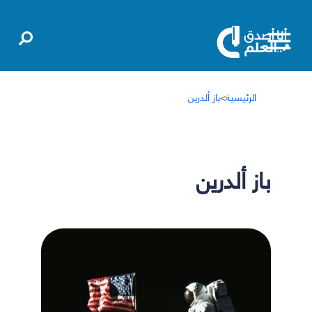
الرئيسية
>
باز ألدرين
باز ألدرين