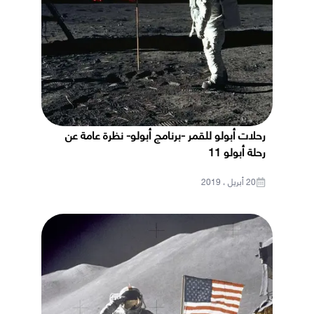
رحلات أبولو للقمر -برنامج أبولو- نظرة عامة عن
رحلة أبولو 11
20 أبريل ، 2019