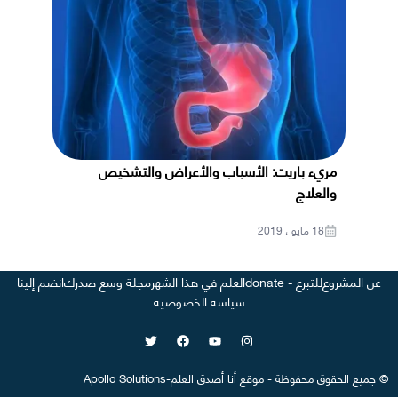
مريء باريت: الأسباب والأعراض والتشخيص
والعلاج
18 مايو ، 2019
عن المشروع
للتبرع - donate
العلم في هذا الشهر
مجلة وسع صدرك
انضم إلينا
سياسة الخصوصية
©
جميع الحقوق محفوظة
-
موقع
أنا أصدق العلم
-
Apollo Solutions