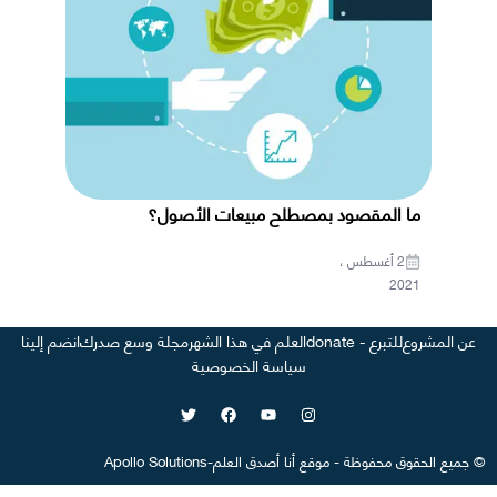
ما المقصود بمصطلح مبيعات الأصول؟
2 أغسطس ،
2021
عن المشروع
للتبرع - donate
العلم في هذا الشهر
مجلة وسع صدرك
انضم إلينا
سياسة الخصوصية
©
جميع الحقوق محفوظة
-
موقع
أنا أصدق العلم
-
Apollo Solutions