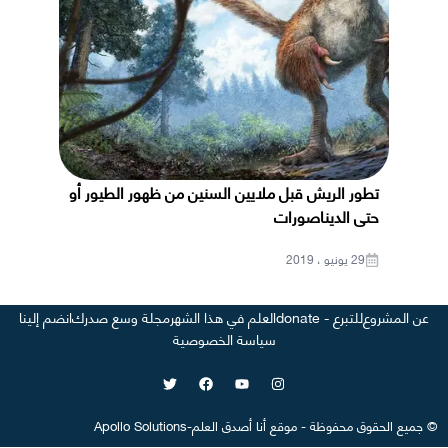
تطور الريش قبل ملايين السنين من ظهور الطيور أو
حتى الديناصورات
29 يونيو ، 2019
عن المشروع
للتبرع - donate
العلم في هذا الشهر
مجلة وسع صدرك
انضم إلينا
سياسة الخصوصية
©
جميع الحقوق محفوظة
-
موقع
أنا أصدق العلم
-
Apollo Solutions