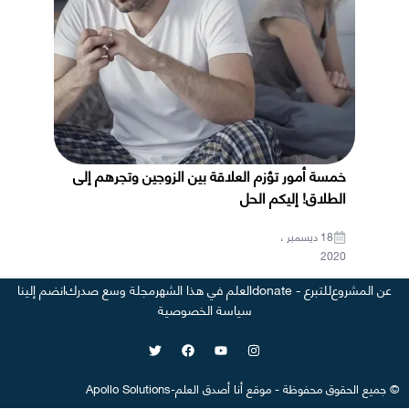
خمسة أمور تؤزم العلاقة بين الزوجين وتجرهم إلى
الطلاق! إليكم الحل
18 ديسمبر ،
2020
عن المشروع
للتبرع - donate
العلم في هذا الشهر
مجلة وسع صدرك
انضم إلينا
سياسة الخصوصية
©
جميع الحقوق محفوظة
-
موقع
أنا أصدق العلم
-
Apollo Solutions