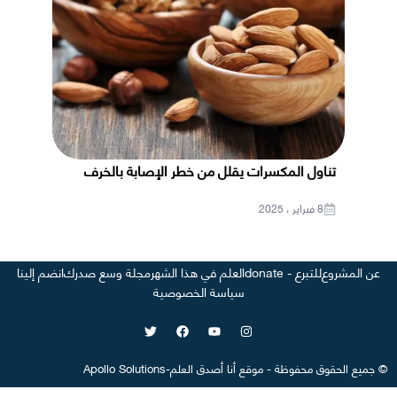
تناول المكسرات يقلل من خطر الإصابة بالخرف
8 فبراير ، 2025
عن المشروع
للتبرع - donate
العلم في هذا الشهر
مجلة وسع صدرك
انضم إلينا
سياسة الخصوصية
©
جميع الحقوق محفوظة
-
موقع
أنا أصدق العلم
-
Apollo Solutions