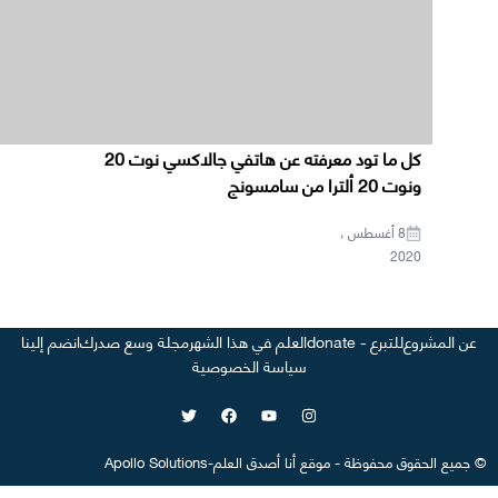
كل ما تود معرفته عن هاتفي جالاكسي نوت 20
ونوت 20 ألترا من سامسونج
8 أغسطس ،
2020
عن المشروع
للتبرع - donate
العلم في هذا الشهر
مجلة وسع صدرك
انضم إلينا
سياسة الخصوصية
©
جميع الحقوق محفوظة
-
موقع
أنا أصدق العلم
-
Apollo Solutions