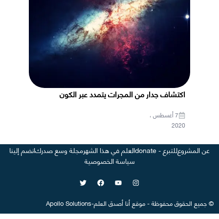
اكتشاف جدار من المجرات يتمدد عبر الكون
7 أغسطس ،
2020
عن المشروع
للتبرع - donate
العلم في هذا الشهر
مجلة وسع صدرك
انضم إلينا
سياسة الخصوصية
©
جميع الحقوق محفوظة
-
موقع
أنا أصدق العلم
-
Apollo Solutions