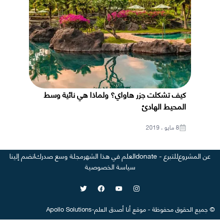
كيف تشكلت جزر هاواي؟ ولماذا هي نائية وسط
المحيط الهادئ
8 مايو ، 2019
عن المشروع
للتبرع - donate
العلم في هذا الشهر
مجلة وسع صدرك
انضم إلينا
سياسة الخصوصية
©
جميع الحقوق محفوظة
-
موقع
أنا أصدق العلم
-
Apollo Solutions