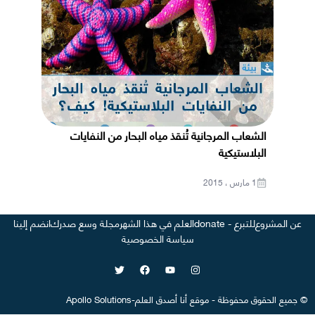
الشعاب المرجانية تُنقذ مياه البحار من النفايات
البلاستيكية
1 مارس ، 2015
عن المشروع
للتبرع - donate
العلم في هذا الشهر
مجلة وسع صدرك
انضم إلينا
سياسة الخصوصية
©
جميع الحقوق محفوظة
-
موقع
أنا أصدق العلم
-
Apollo Solutions