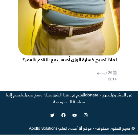
لماذا تصبح خسارة الوزن أصعب مع التقدم بالعمر؟
26 ديسمبر ،
2014
عن المشروع
للتبرع - donate
العلم في هذا الشهر
مجلة وسع صدرك
انضم إلينا
سياسة الخصوصية
©
جميع الحقوق محفوظة
-
موقع
أنا أصدق العلم
-
Apollo Solutions