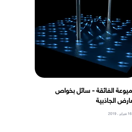
ميوعة الفائقة - سائل بخواص
ارض الجاذبية
16 فبراير ، 2019