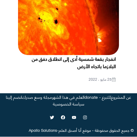
انفجار بقعة شمسية أدى إلى انطلاق دفق من
البلازما باتجاه الأرض
25 مايو ، 2022
عن المشروع
للتبرع - donate
العلم في هذا الشهر
مجلة وسع صدرك
انضم إلينا
سياسة الخصوصية
©
جميع الحقوق محفوظة
-
موقع
أنا أصدق العلم
-
Apollo Solutions