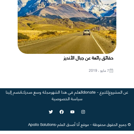
حقائق رائعة عن جبال الأنديز
7 مايو ، 2019
عن المشروع
للتبرع - donate
العلم في هذا الشهر
مجلة وسع صدرك
انضم إلينا
سياسة الخصوصية
©
جميع الحقوق محفوظة
-
موقع
أنا أصدق العلم
-
Apollo Solutions