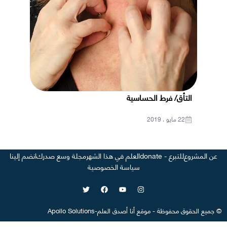
التأق/ فرط الحساسية
22 مايو ، 2019
عن المشروع
للتبرع - donate
العلم في هذا الشهر
مجلة وسع صدرك
انضم إلينا
سياسة الخصوصية
©
جميع الحقوق محفوظة
-
موقع
أنا أصدق العلم
-
Apollo Solutions