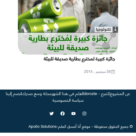
جائزة كبيرة لمخترع بطارية صديقة للبيئة
26 سبتمبر ، 2015
عن المشروع
للتبرع - donate
العلم في هذا الشهر
مجلة وسع صدرك
انضم إلينا
سياسة الخصوصية
©
جميع الحقوق محفوظة
-
موقع
أنا أصدق العلم
-
Apollo Solutions