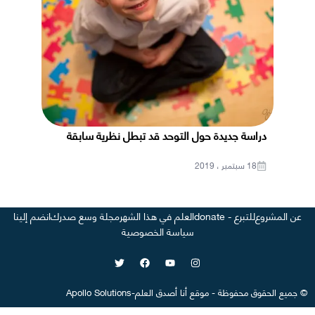
دراسة جديدة حول التوحد قد تبطل نظرية سابقة
18 سبتمبر ، 2019
عن المشروع
للتبرع - donate
العلم في هذا الشهر
مجلة وسع صدرك
انضم إلينا
سياسة الخصوصية
©
جميع الحقوق محفوظة
-
موقع
أنا أصدق العلم
-
Apollo Solutions