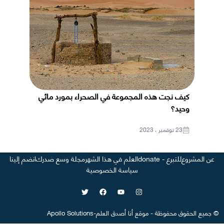
كيف نجت هذه المجموعة في الصحراء بمورد مائي
وحيد؟
23 نوفمبر ، 2023
عن المشروع
للتبرع - donate
العلم في هذا الشهر
مجلة وسع صدرك
انضم إلينا
سياسة الخصوصية
©
جميع الحقوق محفوظة
-
موقع
أنا أصدق العلم
-
Apollo Solutions