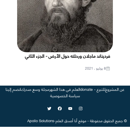
فرديناند ماجلان ورحلته حول الأرض - الجزء الثاني
8 يوليو ، 2021
عن المشروع
للتبرع - donate
العلم في هذا الشهر
مجلة وسع صدرك
انضم إلينا
سياسة الخصوصية
©
جميع الحقوق محفوظة
-
موقع
أنا أصدق العلم
-
Apollo Solutions