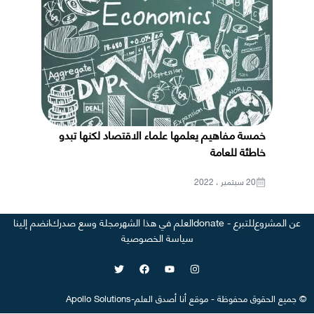
خمسة مفاهيم يعلمها علماء الاقتصاد لكنها تبدو
خاطئة للعامة
20 سبتمبر ، 2022
عن المشروع
للتبرع - donate
العلم في هذا الشهر
مجلة وسع صدرك
انضم إلينا
سياسة الخصوصية
©
جميع الحقوق محفوظة
-
موقع
أنا أصدق العلم
-
Apollo Solutions