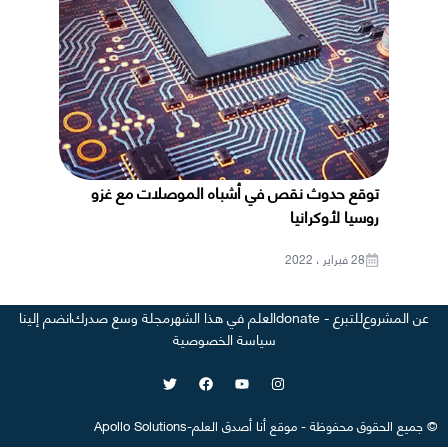
توقع حدوث نقص في أشباه الموصلات مع غزو
روسيا لأوكرانيا
28 فبراير ، 2022
عن المشروع
للتبرع - donate
العلم في هذا الشهر
مجلة وسع صدرك
انضم إلينا
سياسة الخصوصية
©
جميع الحقوق محفوظة
-
موقع
أنا أصدق العلم
-
Apollo Solutions