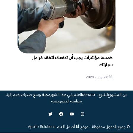
خمسة مؤشرات يجب أن تدفعك لتفقد فرامل
سيارتك
8 مارس ، 2023
عن المشروع
للتبرع - donate
العلم في هذا الشهر
مجلة وسع صدرك
انضم إلينا
سياسة الخصوصية
©
جميع الحقوق محفوظة
-
موقع
أنا أصدق العلم
-
Apollo Solutions