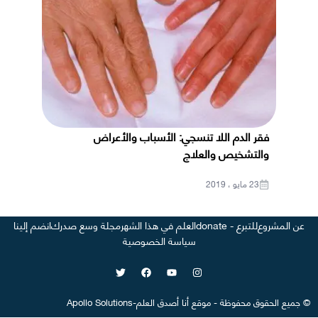
فقر الدم اللا تنسجي: الأسباب والأعراض
والتشخيص والعلاج
23 مايو ، 2019
عن المشروع
للتبرع - donate
العلم في هذا الشهر
مجلة وسع صدرك
انضم إلينا
سياسة الخصوصية
©
جميع الحقوق محفوظة
-
موقع
أنا أصدق العلم
-
Apollo Solutions