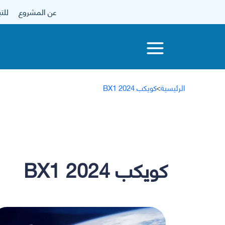
عن المشروع
للتبرع
الرئيسية
>
كويكب 2024 BX1
كويكب 2024 BX1