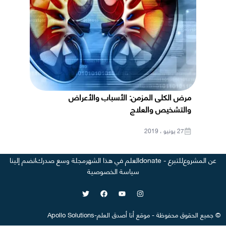
مرض الكلى المزمن: الأسباب والأعراض
والتشخيص والعلاج
27 يونيو ، 2019
عن المشروع
للتبرع - donate
العلم في هذا الشهر
مجلة وسع صدرك
انضم إلينا
سياسة الخصوصية
©
جميع الحقوق محفوظة
-
موقع
أنا أصدق العلم
-
Apollo Solutions