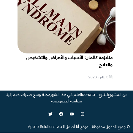
متلازمة كالمان: الأسباب والأعراض والتشخيص
والعلاج
5 يناير ، 2023
عن المشروع
للتبرع - donate
العلم في هذا الشهر
مجلة وسع صدرك
انضم إلينا
سياسة الخصوصية
©
جميع الحقوق محفوظة
-
موقع
أنا أصدق العلم
-
Apollo Solutions