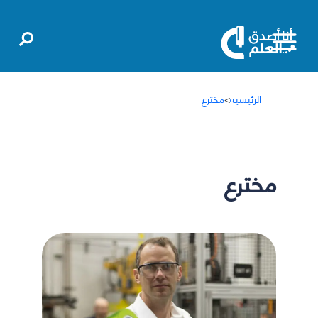
الرئيسية
>
مخترع
مخترع