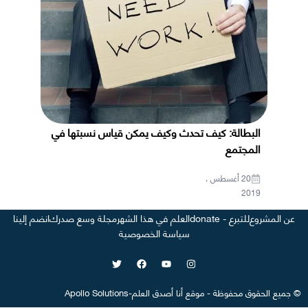
البطالة: كيف تحدث وكيف يمكن قياس نسبتها في
المجتمع
20 أغسطس ،
2019
عن المشروع
للتبرع - donate
العلم في هذا الشهر
مجلة وسع صدرك
انضم إلينا
سياسة الخصوصية
©
جميع الحقوق محفوظة
-
موقع
أنا أصدق العلم
-
Apollo Solutions