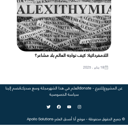
اللامفرداتية: كيف نواجه العالم بلا مشاعر؟
18 يناير ، 2025
عن المشروع
للتبرع - donate
العلم في هذا الشهر
مجلة وسع صدرك
انضم إلينا
سياسة الخصوصية
©
جميع الحقوق محفوظة
-
موقع
أنا أصدق العلم
-
Apollo Solutions