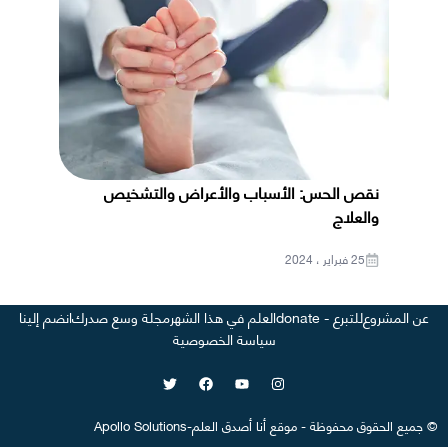
نقص الحس: الأسباب والأعراض والتشخيص
والعلاج
25 فبراير ، 2024
عن المشروع
للتبرع - donate
العلم في هذا الشهر
مجلة وسع صدرك
انضم إلينا
سياسة الخصوصية
©
جميع الحقوق محفوظة
-
موقع
أنا أصدق العلم
-
Apollo Solutions