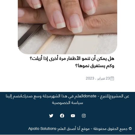
هل يمكن أن تنمو الأظفار مرة أخرى إذا أزيلت؟
وكم يستغرق نموها؟
23 فبراير ، 2023
عن المشروع
للتبرع - donate
العلم في هذا الشهر
مجلة وسع صدرك
انضم إلينا
سياسة الخصوصية
©
جميع الحقوق محفوظة
-
موقع
أنا أصدق العلم
-
Apollo Solutions