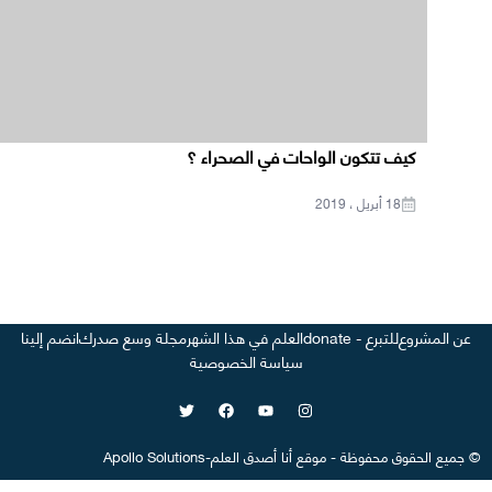
كيف تتكون الواحات في الصحراء ؟
18 أبريل ، 2019
عن المشروع
للتبرع - donate
العلم في هذا الشهر
مجلة وسع صدرك
انضم إلينا
سياسة الخصوصية
©
جميع الحقوق محفوظة
-
موقع
أنا أصدق العلم
-
Apollo Solutions