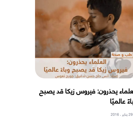
علماء يحذرون: فيروس زيكا قد يصبح
اءً عالميًا
29 يناير ، 2016