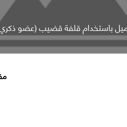
جميل باستخدام قلفة قضيب (عضو ذكري)
مق