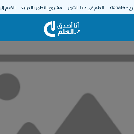
 - donate
العلم في هذا الشهر
مشروع التطور بالعربية
انضم إلين