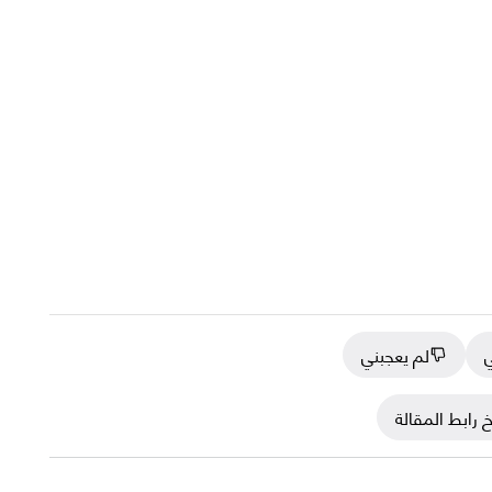
ي
لم يعجبني
 رابط المقالة