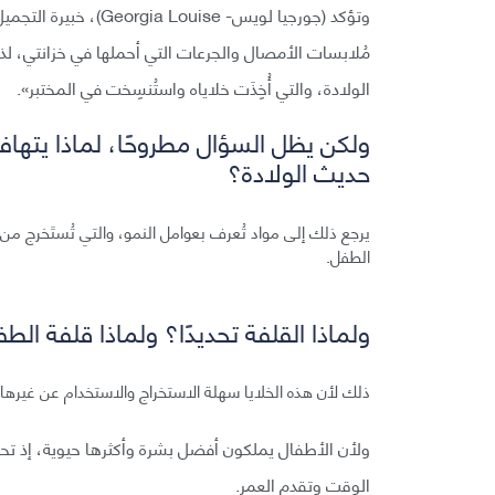
وتؤكد (جورجيا لويس- e
مُلابسات الأمصال والجرعات التي أحملها في خزانتي، لذ
الولادة، والتي أُخِذَت خلاياه واستُنسِخت في المختبر».
ولكن يظل السؤال مطروحًا، لماذا يت
حديث الولادة؟
يرجع ذلك إلى مواد تُعرف بعوامل النمو، والتي تُستَخرج من ا
الطفل.
ولماذا القلفة تحديدًا؟ ولماذا قلفة الط
ذلك لأن هذه الخلايا سهلة الاستخراج والاستخدام عن غيرها م
ولأن الأطفال يملكون أفضل بشرة وأكثرها حيوية، إذ تح
الوقت وتقدم العمر.