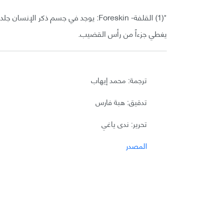
*(1) القلفة- Foreskin: يوجد في جسم ذ
يغطي جزءاً من رأس القضيب.
ترجمة: محمد إيهاب
تدقيق: هبة فارس
تحرير: ندى ياغي
المصدر