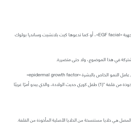
أحدث بِدع الجمال بين المشاهير هي عملية هوليوود الوجهية «EGF facial»، أو كما تدعوها كيت بلانشيت وساندرا بولوك
مشتركة في هذا الموضوع، ولا حتى متضررة.
إنما يسمى العلاج بهذا الاسم لأنه يتضمن تطبيق مصل عامل النمو الخاص بالبشرة «epidermal growth factor»
المطور من الخلايا الجذعية للخلايا مصنعات الألياف، مأخوذة من قلفة *(1) طفل كوري حديث الولادة، والذي يبدو أمرًا غريبًا
 المصل هي خلايا مستنسخة من الخلايا الأصلية المأخوذة من القلفة.