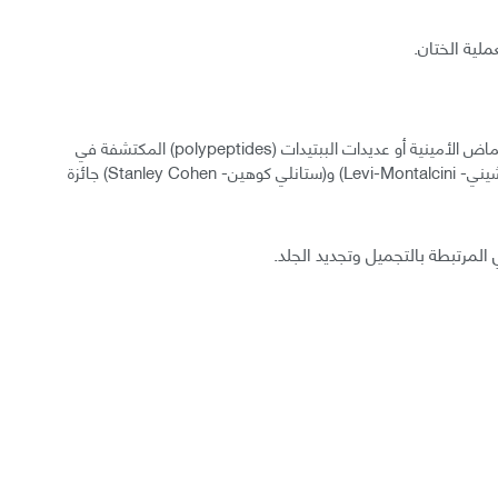
ملية الختان.
وبالعودة إلى عوامل النمو، فهي عبارة عن مجموعة من الأحماض الأمينية أو عديدات الببتيدات (polypeptides) المكتشفة في
ثمانينيات القرن الماضي ليستحق بها الثنائي (ليفي مونتالشيني- Levi-Montalcini) و(ستانلي كوهين- Stanley Cohen) جائزة
 المرتبطة بالتجميل وتجديد الجلد.