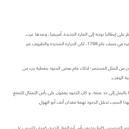
 على إيطاليا توجه إلى القارة الجديدة..أفريقيا، وعندها غزت
القوات الفرنسية شواطئ الإسكندرية وتوجّهت إلى القاهرة في صيف عام 1798، لكن الحرارة الشديدة والظروف غير
ون من الملل المستمر؛ لذلك قام بعض الجنود بتغطية جزء من
ية الوقت.
 كان أبو الهول " Great Sphinx" مدفونًا بالرمل إلى حد عنقه، و كان الجنود يقفون على رأس التمثال للتمتع
ود الفرنسيين كانوا يتخذون رأس أبو الهول الجيري كهدف للتدريب على