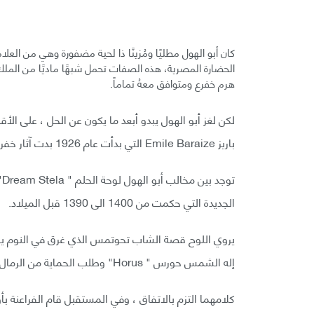
الحضارة المصرية، هذه الصفات تحمل شبهًا ماديًا من الملك 
هرم خفرع ومتوافق معهُ تماماً.
لكن لغز أبو الهول يبدو أبعد ما يكون عن الحل ، على ال
باريز Emile Baraize التي بدأت عام 1926 بدت آثار خفرع تحمل من الأسئلة أكثر مما تحمل من الإجابات .
الجديدة التي حكمت من 1400 الى 1390 قبل الميلاد.
يروي اللوح قصة الشاب تحوتمس الذي غرق في النوم يومً
إله الشمس حورس " Horus" وطلب الحماية من الرمال الزاحفة، في المقابل وعد أبو الهول الشاب تحوتمس بحُكم مصر.
كلامهما التزم بالاتفاق ، وفي المستقبل قام الفراعنة بأو