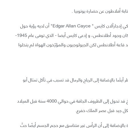
بة أفلاطون عن حضارة يوتوبيا .
وخلال مطلع القرن العشرين قال الطبيب النفسي الامريكي إدجارآلان كايس " Edgar Allan Cayce" أن لديه رؤية حول
القاعة الموجودة تحت أبو الهول التي تحمل أسرارًا عن مكان وجود أطلانطس، و إدعى كايس أيضا - الذي توفى عام 1945-
ذه القاعة في عام 1998 ، لا أحد وجد قاعة أطلانطس لكن الجيولوجيون والمؤرّخون الهواة لم يتخلوا
ن المطر أيضًا بالإضافة إلى الرياح والرمال قد تسبب في تآكل تمثال أبو
لكن بالنظر إلى أن المناخ الرطب في عصور ما قبل التاريخ قد تحول إلى الظروف الجافة في حوالي 4000 سنة قبل الميلاد
بشكل جيد قبل عصر الملك خفرع.
رة بالإضافة إلى أن الرأس غير متناسق مع حجم الجسم أيضًا حثّ