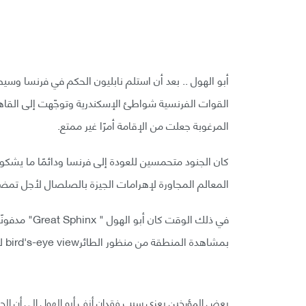
أبو الهول .. بعد أن استلم نابليون الحكم في فرنسا وسيطر
المرغوبة جعلت من الإقامة أمرًا غير ممتع.
كان الجنود متحمسين للعودة إلى فرنسا ودائمًا ما يشك
المعالم المجاورة لإهرامات الجيزة بالصلصال لأجل تمض
في ذلك الوقت
بمشاهدة المنطقة من منظور الطائرbird's-eye view لهذا السبب تحمّل الجنود تهمة فقدان أنف أبو الهول.
بعض المؤرخين يعزي سبب فقدان أنف أبو الهول إلى أن الجن