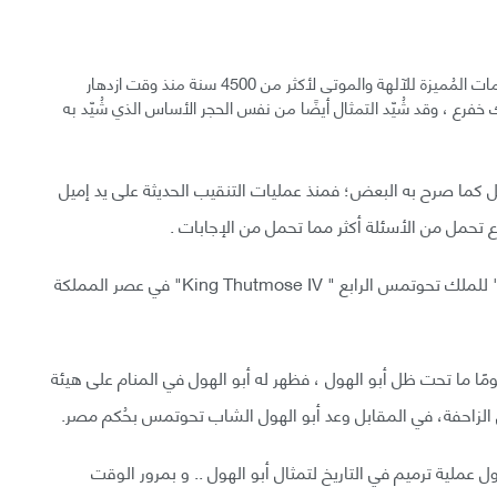
كان أبو الهول مطليًا ومُزينًا ذا لحية مضفورة وهي من العلامات المُميزة للآلهة والموتى لأكثر من 4500 سنة منذ وقت ازدهار
خفرع ، وقد شُيّد التمثال أيضًا من نفس الحجر الأساس الذي شُيّد به
أقل كما صرح به البعض؛ فمنذ عمليات التنقيب الحديثة على يد إميل
توجد بين مخالب أبو الهول لوحة الحلم " Dream Stela" للملك تحوتمس الرابع " King Thutmose IV" في عصر المملكة
ا ما تحت ظل أبو الهول ، فظهر له أبو الهول في المنام على هيئة
ل عملية ترميم في التاريخ لتمثال أبو الهول .. و بمرور الوقت