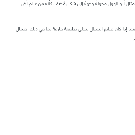
مثال أبو الهول محولةً وجههُ إلى شكل مُخيف كأنه من عالم آخر,
يما إذا كان صانع التمثال يتحلى بطبيعة خارقة بما في ذلك احتمال