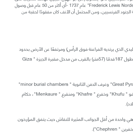
المدافع، لكن لوحات الرسام والمعماري فردريش لويس " Frederick Lewis Norden" عام 1737 -أي أكثر من 50 عام قبل وصول
ة الجنود الفرنسيين، ومن المحتمل أن الأنف كان مفقودًا لحقبة من
ل مرتديًا النمس " nemes" (الزي التقليدي الذي يرتديه الفراعنة فوق الرأس) ومرتفعًا عن الأرض بحدود
65 قدماً (20متر) ويستقر على جسد أسد الذي يمتد على طول 187قدمًا (57متر) بالقرب من مدخل مقبرة الجيزة " Giza
تتألف المقبرة من تمثال أبو الهول والإهرامات " Great Pyramids" وغرف الدفن الثانوية " minor burial chambers"
بالإضافة إلى المعابد، والتي شُيّدت من قِبل الملوك خوفو " Khufu" وخفرع " Khafre" ومنقرع " Menkaure"، حكام
هي واحدة من أقل الجوانب المثيرة للنقاش حيث يتفق المؤرخون
Chephr").