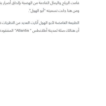
قامت الرياح والرمال القادمة من الهضبة بإلحاق أضرار بت
ومن هنا جاءت تسميته "أبو الهول”.
الطبيعة الغامضة لأبو الهول أثارت العديد من النظريات ف
أن هنالك صلة لمدينة أطلانطس " Atlantis" المفقودة.