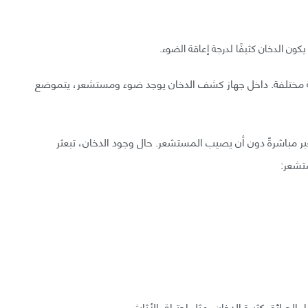
كون الدخان كثيفًا لدرجة إعاقة الضوء.
 مختلفة. داخل جهاز كشف الدخان يوجد ضوء ومستشعر، يتموضع
بر مباشرةً دون أن يصيب المستشعر. حال وجود الدخان، تبعثر
تشعر:
لحرائق كثيرة الدخان، مثل احتراق الأثاث.