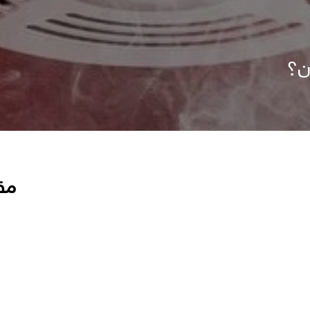
ن؟
مق