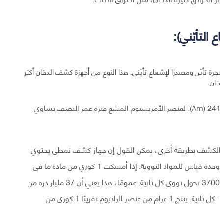
 تأيّن ومصدرًا لإشعاع تأيّني. هذا النوع من أجهزة كشف الدخان أكثر
خان.
يحتوي جهاز الكشف بالتأين قدرًا ضئيلًا من الأمريسيوم-241 (Am). لعنصر الأمريسيوم المشع فترة عمر النصف تساوي
از الكشف بطريقة أخرى، يمكن القول إن جهاز كشف نمطي يحتوي
على 0.9 ميكرو كوري من الأمريسيوم-241. الكوري هي وحدة قياس للمواد النووية. إذا أمسكت 1 كوري من مادة ما في
يدك، فأنت تمسك بكمية من المادة تخضع لـ 37000000000 تحول نووي كل ثانية. عمومًا، هذا يعني أن 37 مليار ذرة من
العينة تتحلل وتبعث جزيئة إشعاع نووي -مثل جزيئات ألفا- كل ثانية. ينتج 1 غرام من عنصر الراديوم تقريبًا 1 كوري من