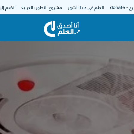
 - donate
العلم في هذا الشهر
مشروع التطور بالعربية
انضم إلين