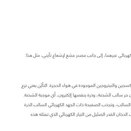
كهربائي عبرهما، إلى جانب مصدر مشع لإشعاع تأيني، مثل هذا:
أكسجين والنيتروجين الموجودة في هواء الحجرة. التأيّن يعني نزع
رون حر سالب الشحنة، وذرة ينقصها إلكترون، أي موجبة الشحنة.
السالب، وتجذب الصفيحة ذات الجهد الكهربائي السالب الذرة
دخان القدر الضئيل من التيار الكهربائي الذي تمثله هذه