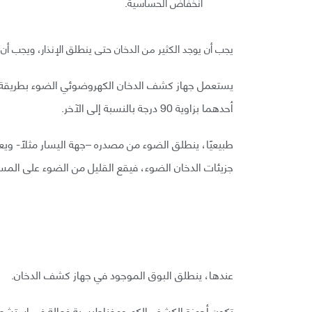
انخفاض الحساسية.
يجب أن يوجد الكثير من الدخان حتى ينطلق الإنذار، ويجب أن ي
يستعمل جهاز كشف الدخان الكهروضوئي الضوء بطريقة
أحدهما بزاوية 90 درجة بالنسبة إلى الآخر.
طبيعيًا، ينطلق الضوء من مصدره –جهة اليسار مثلًا- ويع
جزيئات الدخان الضوء، فيقع القليل من الضوء على المس
عندها، ينطلق البوق الموجود في جهاز كشف الدخان.
تكون أجهزة الكشف الكهرومغناطيسية فعالة في استشعار ا