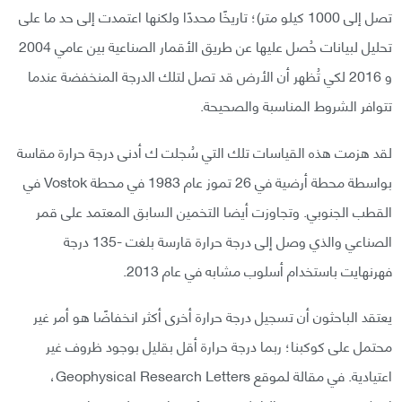
تصل إلى 1000 كيلو متر)؛ تاريخًا محددًا ولكنها اعتمدت إلى حد ما على
تحليل لبيانات حُصل عليها عن طريق الأقمار الصناعية بين عامي 2004
و 2016 لكي تُظهر أن الأرض قد تصل لتلك الدرجة المنخفضة عندما
تتوافر الشروط المناسبة والصحيحة.
لقد هزمت هذه القياسات تلك التي سُجلت ك أدنى درجة حرارة مقاسة
بواسطة محطة أرضية في 26 تموز عام 1983 في محطة Vostok في
القطب الجنوبي. وتجاوزت أيضا التخمين السابق المعتمد على قمر
الصناعي والذي وصل إلى درجة حرارة قارسة بلغت -135 درجة
فهرنهايت باستخدام أسلوب مشابه في عام 2013.
يعتقد الباحثون أن تسجيل درجة حرارة أخرى أكثر انخفاضًا هو أمر غير
محتمل على كوكبنا؛ ربما درجة حرارة أقل بقليل بوجود ظروف غير
اعتيادية. في مقالة لموقع Geophysical Research Letters،