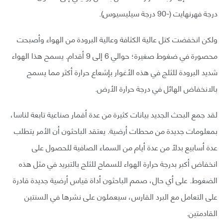
درجة فهرنهايت (-90 درجة سيليسيوس).
ولكن انخفضت كتل عالية الكثافة وعالية البرودة من الهواء وأصبحت
محصورة في ضغوط صغيرة؛ حوالي 6 إلى 9 أقدام. يسمح هذا الهواء
شديد البرودة للثلج في هذه الأغوار بإشعاع حرارة أكثر مما يسمح
بالانخفاض الهائل في درجة حرارة الأرض.
لقد جمع البحث الجديد بيانات كثيرة من عدة أقمار صناعية تابعة لناسا،
بمعلومات جديدة من محطات أرضية. يعتقد الباحثون أن الأمر يتطلب
عدة أسابيع بدلًا من عدة أيام من السماء الصافية للحصول على
انخفاض أكبر بدرجة حرارة الهواء للسماح للثلج بالتبريد في مثل هذه
الضغوط. على أي حال، صمم الباحثون أداة قياس أرضية جديدة قادرة
على التعامل مع البرد القارس، سيعملون على نشرها في السنتين
القادمتين.