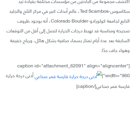
اكتشف مجموعة من الباحثين من مؤسسات مختلفة بقيادة تيد
سكامبوس-Ted Scambos، عالم أبحاث كبير في مركز الثلج والجليد
التابع لجامعة كولورادو-Colorado Boulder، أنه بوجود ظروف
صحيحة ومناسبة قد تهبط درجات الحرارة لتصل إلى أقل من التوقعات
السابقة بعد عدة أيام تمتاز بسماء صافية بشكل هائل، ورياح خفيفة
وهواء جاف جدًا.
[caption id="attachment_62091" align="aligncenter"
width="960"]
أدنى درجة حرارة
قارسة قمر صناعي[/caption]