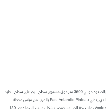
بالصعود حوالي 3500 متر فوق مستوى سطح البحر على سطح الجليد
الذي يغطي East Antarctic Plateau بالقرب من قياس محطة
Vostok، فإن درجة الحرارة تنخفض بشكل روتيني إلى ما دون -130