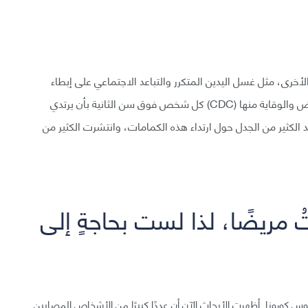
 الأخرى، مثل غسل اليدين المتكرر والتباعد الاجتماعي على إبطاء
انتشار فيروس كورونا. توصي مراكز السيطرة على الأمراض والوقاية منها (CDC) كل شخص فوق سن الثانية بأن يرتدي
د الكثير من الجدل حول ارتداء هذه الكمامات، وانتشرت الكثير من
تُ مريضًا، لذا لست بحاجةٍ إلى
س كورونا. أظهرت الأبحاث الآن أن عددًا كبيرًا من الأشخاص المصابين