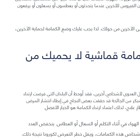
لون الفيروس للآخرين عندما يتحدثون أو يعطسون أو يسعلون أو يرفعون
 إلى الآخرين من حولك. لذا يجب عليك وضع الكمامة لحماية الآخرين،
اء كمامة قماشية لا يحميك من
 العدوى لأشخاصٍ آخرين، فقد لُوحظ أن البلدان التي فرضت ارتداء
 مبكر من الجائحة قد حققت بعض النجاح في إبطاء انتشار المرض.
رِ علاج، لذلك اعتماد ارتداء الكمامة هو الخيار الأفضل.
هواء في أثناء التكلم أو السعال أو العطاس. ينخفض العدد
الأشخاص هذه الكمامات، ويقل خطر التعرض لكورونا نتيجة ذلك.