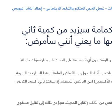
ء الكمامة سيزيد من كمية ثاني
سها ما يعني أنني سأمرض:
 من الوقت دون أي آثار سلبية على الصحة على مدار سنوات طويلة.
ى الأمراض (CDC) بارتداء الكمامات في أثناء التجول في الأماكن العامة، وهذا الخيار جيد التهوية.
كسجين) لدى البالغين الأصحاء. إذ سينفذ ثاني أكسيد الكربون
لتنفس من الأنف وتقليل الحديث. سيؤدي ذلك إلى تقليل مستوى