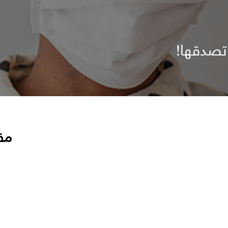
 تصدقها!
مق