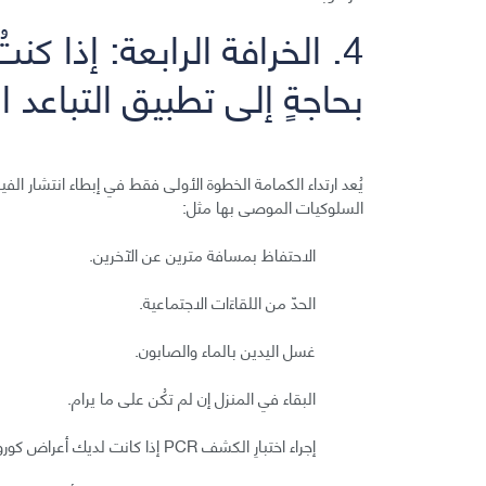
4. الخرافة الرابعة: إذا ك
بحاجةٍ إلى تطبيق التباعد 
يُعد ارتداء الكمامة الخطوة الأولى فقط في إبطاء انتشار ال
السلوكيات الموصى بها مثل:
الاحتفاظ بمسافة مترين عن الآخرين.
الحدّ من اللقاءَات الاجتماعية.
غسل اليدين بالماء والصابون.
البقاء في المنزل إن لم تكُن على ما يرام.
إجراء اختبارِ الكشف PCR إذا كانت لديك أعراض كورونا؛ اتصل بمقدم الرعاية الصحية من أجل تحديد موعد الاختبار.