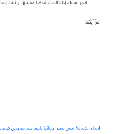
احجر نفسك إذا خالطت شخصًا مشتبهًا أو ثبتت إصاب
اقرأ أيضًا:
ارتداء الكمامة ليس تدبيرا وقائيا ناجعا ضد فيروس كورونا كوفيد-19، 