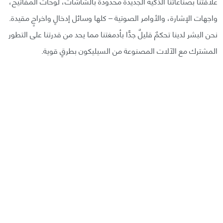
علاقتنا بصناعاتنا الذكية الجديدة محدودة بالشاشات، لوحات المفاتيح،
واجهات الإشارة، والأوامر الصوتية – كلها وسائل إدخالٍ واخراجٍ مقيدة.
نحن البشر لدينا تحكمٌ قليلٌ جدًّا بأدمغتنا مما يحد من قدرتنا على التطور
المشترك مع الآلات المصنوعة من السيليكون بطرقٍ قوية.