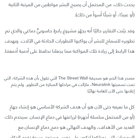
يحدث ذلك، من المحتمل أن يصبح البشر مواطنين من المرتبة الثانية
(أو عبيدًا، أو شيئًا أسوأ من ذلك).
وقد بيّنت التقارير حاليًا أنه يجهّز مشروعَ رابطٍ حاسوبيٍّ دماغي والذي تم
تطويره للسماح للبشر أن يواكبوا التطورات الحادثة في الآلات. ويهدف
هذا الرابط إلى زيادة تلك المواكبة مما يجعلنا نحافظ على آدمية أدمغتنا.
مصدر هذا الخبر هو صحيفة The Street Wall التي تقول بأن هذه الشركة، التي
تمت تسميتها Neuralink، مازالت في مراحلها المبكرة من التطوير. ولم يتم
إعلانها حتى الآن للعامة نهائيًا.
كل ما نعرفه حتى الآن هو أن هدف الشركة الأساسي هو إنشاء جهازٍ
(أو من المحتمل سلسلة أجهزة) لزراعتها في دماغ الإنسان. سيخدم ذلك
العديد من الأهداف، والهدف النهائي هو دمج دماغ الإنسان مع
البرمجيات التي نمتلكها لنكون على نفس مستوى سرعة تقدم الذكاء