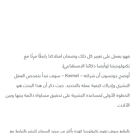
فهو يعمل على تغيير كل ذلك وضمان امتلاكنا رابطًا مرِنًا مع
تكنولوجيتنا (وأيضا ذكائنا الاصطناعي).
أوضح جونسون أن شركته – Kernel – سوف تبدأ بتفحص العقل
البشري وإدراك كيفية عمله بالتحديد. حيث ذكر أن هذا البحث هو
الخطوة الأولى لمساعدة البشرية على تحقيق مساواة دائمة بينها وبين
الآلات.
بالطبع سوف تقوم تكنولوجيا كهذه بأكثر من مجرد السماح للبشر بالترابط مع