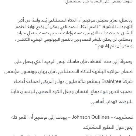
سوف يقضي على البشرية في المستقبل.
وبالمثل، صرّح ستيفن هوكينج أن الذكاء الاصطناعي يُعد واحدًا من أكبر
التهديدات للبشرية: " تقدم الذكاء الاصطناعي يمكن أن يضع نهاية العنصر
البشري. فيمكنه الانطلاق من نفسه وإعادة تصميم نفسه بمعدلٍ متزايد
ومستمر. لن يمكن للبشر المحدودين بالتطور البيولوجي البطيء التنافس،
ويمكن أن يتم إبادتهم."
وصولًا إلى هذه النقطة، فإن ماسك ليس الوحيد الذي يعمل على
ضمان مواكبة البشرية للذكاء الاصطناعي، فإن بريان جونسون مؤسس
شركة Braintree يستثمر مائة مليون دولار أمريكي لصناعة أعضاء
عصبية لتحرير قوة دماغ الانسان وجعل الكود العصبي للإنسان قابلًا
للبرجمة كهدفٍ أساسي.
فمشروعه – Johnson Outlines – يهدف إلى توضيح أن الأمر كله
يدور حول التطور المشترك.