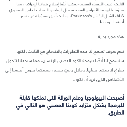
الآلات. فهذه الأعضاء العصبية يمكنها أيضًا إصلاح قدراتنا الإدراكية، مما
سيؤهلنا لهزيمة الأمراض العصبية، مثل الزهايمر، التصلب الجانبي الضموري
ALS، الشلل الرعّاش Parkinson’s، وحالات أخرى مسؤولة عن تدمير
أدمغتنا...وحياتنا.
هذه مجرد بداية.
نعم سوف تسمح لنا هذه التطورات بالاندماج مع الآلات، لكنها
ستسمح لنا أيضًا ببرمجة الكود العصبي للإنسان، مما سيجعلنا نتحول
بطرقٍ لا يمكننا تخيلها. وخلال وقتٍ قصير، سيمكننا تحويل أنفسنا إلى
الأشخاص الذين نريد أن نكون.
أصبحت البيولوجيا وعلم الوراثة التي نملكها قابلة
للبرمجة بشكل متزايد كودنا العصبي هو التالي في
الطريق.