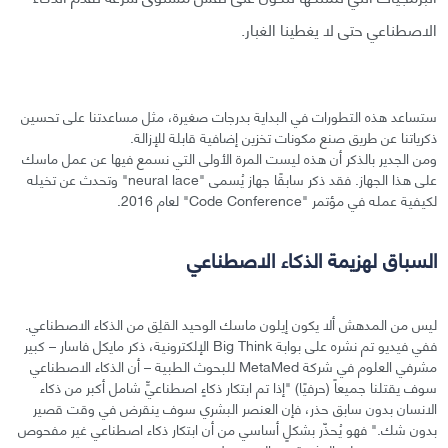
الاصطناعي حتى لا يغطينا الغبار.
ستساعد هذه التطورات في البداية بدرجات صغيرة، مثل مساعدتنا على تحسين
ذكرياتنا عن طريق صنع مكونات تخزين إضافية قابلة للإزالة.
ومن الجدير بالذكر أن هذه ليست المرة الأولى التي نسمع فيها عن عمل ماسك
على هذا الجهاز. فقد ذكر سابقًا جهاز يُسمى "neural lace" وتحدث عن تخيله
لكيفية عمله في مؤتمر "Code Conference" لعام 2016.
السباق لهزيمة الذكاء الاصطناعي
ليس من المدهش ألا يكون إيلون ماسك الوحيد القلِق من الذكاء الاصطناعي.
ففي فيديو تم نشره على بوابة Big Think الإلكترونية، ذكر مايكل فاسار – كبير
مشرفي العلوم في شركة MetaMed للبحوث الطبية – أن الذكاء الاصطناعي
سوف يقتلنا جميعاً (حرفيًا) "إذا تم ابتكار ذكاءٍ اصطناعيٍّ شامل أكبر من ذكاء
الانسان بدون سابق حذر، فإن العنصر البشري سوف ينقرض في وقت قصير
بدون شك." فهو يُحذّر بشكلٍ أساسي من أن ابتكار ذكاء اصطناعي غير مفحوص