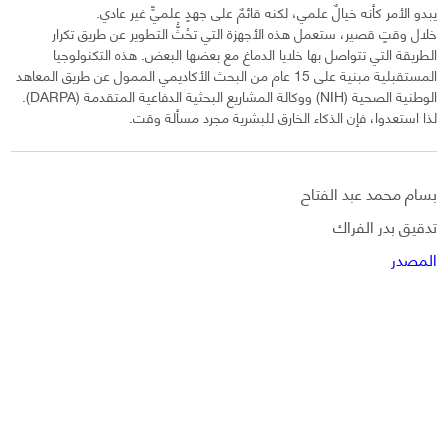
يبدو الأمر كأنه خيالٌ علمي، لكنه قائمٌ على جهدٍ علميٍّ غير عادي.
خلال وقتٍ قصير، ستعمل هذه الأجهزة التي تحُثُّ التطوير عن طريق تكرار
الطريقة التي تتواصل بها خلايا الدماغ مع بعضها البعض. هذه التكنولوجيا
المستقبلية مبنية على 15 عام من البحث الأكاديمي الممول عن طريق المعاهد
الوطنية الصحية (NIH) ووكالة المشاريع البحثية الدفاعية المتقدمة (DARPA).
لذا استعدوا، فإن الذكاء الخارق للبشرية مجرد مسألة وقت.
بسام محمد عبد الفتاح
تدقيق بدر الفراك
المصدر