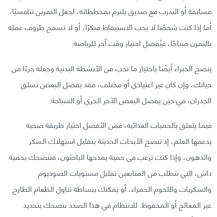
مسابقة أو التدرب مع صديق يلتزم بمخططاته، لجعل التمرين تنافسيًا،
أما إذا كنت شخصًا لا يحب الاستيقاظ مبكرًا، أو لا تسمح ظروف عمله
بالتمرن صباحًا، فيُفضل اختيار وقت آخر للرياضة.
ينصح الخبراء أيضًا باختيار ما تحب من الأنشطة البدنية وجعله جزءًا من
حياتك، وإن كان غير اعتيادي أو مختلف، فقد يفضل البعض تسلق
الجدران، في حين يفضل البعض الآخر الجري أو السباحة.
فيما يتعلق بالحميات الغذائية، فمن الأفضل اختيار طريقة صحية
يدعمها العلم، إذ تنصح الأبحاث الحديثة بتقليل استهلاك السكر
والدهون، وإذا كنت ترغب في حمية يمدحها الباحثون، فننصحك بحمية
داش، التي تتطلب من المتابعين تقليل مستويات الصوديوم
والسكريات واللحوم الحمراء، أو يمكنك ببساطة تناول الطعام الطازج
غير المعالج أو المحفوظ. للانتظام في هذا الصدد ننصحك بتحديد