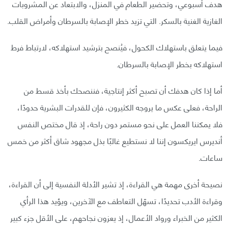
هدف أسبوعي، وتحضير الطعام في المنزل، والابتعاد عن المشروبات
الغازية الغنية بالسكر. التي تزيد خطر الإصابة بالسرطان وأمراض القلب.
فيما يتعلق باستهلاك الكحول، فيُنصح بترشيد استهلاكه، لارتباط فرط
استهلاكه بخطر الإصابة بالسرطان.
أما إذا كان هدفك أن تصبح أكثر إنتاجية، فننصحك بأخذ قسط من
الراحة، فعلى عكس ما يروجه الكثيرون، فإن للقدرات البشرية حدودًا،
فلا يمكننا العمل على نحو مستمر دون راحة، إذ قال مختص النفس
أنديرس ايريكسون إننا لا نستطيع غالبًا بذل مجهود شاق أكثر من خمس
ساعات.
نصيحة أخرى مهمة هي القراءة، إذ تشير الأدلة النفسية إلى أن القراءة،
وقراءة الأدب تحديدًا، تسهّل التعاطف مع الآخرين، ويؤيد هذا الرأي
الكثير من الخبراء ورواد الأعمال، إذ يعزون نجاحهم، على الأقل جزء كبير