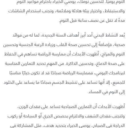
النوم يوميًا. لتحسين نومك، يوصي الخبراء باحترام مواعيد النوم
والاستيقاظ، واختيار بيئة هادئة وملائمة، وتجنب استخدام الشاشات
مدةً لا تقل عن نصف ساعة قبل النوم.
يُعد النشاط البدني أحد أبرز أهداف السنة الجديدة، لما له من فوائد
صحية، فإضافةً إلى تحسين صحة القلب وزيادة الرغبة الجنسية وتحسين
النوم والمزاج، أظهرت الأبحاث أن ممارسة الرياضة تساهم في الحفاظ
على صحة الدماغ، وتحسين الذاكرة. من المهم تحديد التمارين المناسبة
لبرنامجك اليومي، فممارسة الرياضة صباحًا قد لا تكون خيارًا مناسبًا
للجميع، إلا أنها تساعد على تنشيط الجسم صباحًا ما يساعد على الخلود
إلى النوم في المساء.
أظهرت الأبحاث أن التمارين الصباحية تساعد على فقدان الوزن،
ولتجنب فقدان الشغف والالتزام بحصص الجري أو السباحة أو ركوب
الدراجة في الصباح، يوصي الخبراء بتحديد هدف، مثل المشاركة في