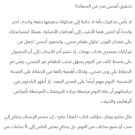
تحقيق أقصى قدر من السعادة!
لا بأس بتذكيرك بأنه لا حاجة إلى محاولة تحقيقها دفعة واحدة، اختر
واحدةً أو اثنتين هما الأقرب إلى أهدافك الأصلية، فمثلًا لمساعدتك
على فقدان الوزن: تناول طعام صحي، ولشعور أحسن: اجعل من
قراراتك تصحيح عادات نومك، إذ تشير آخر الأبحاث إلى أن الحصول
على قسط كاف من النوم يسهّل تجنب الطعام غير الصحي، ومن ثم
الحفاظ على وزن صحي، ولذلك أهمية بالغة في الحفاظ على الصحة
النفسية. النوم مهم أيضًا على المدى البعيد، إذ أظهر الباحثون في
دراساتهم أن قلة النوم مرتبطة بزيادة البروتينات المرتبطة بأمراض
ألزهايمر والخرف.
قال ماثيو ووكر، مؤلف كتاب «لماذا ننام»، إن جسم الإنسان يحتاج إلى
ست أو سبع ساعات من النوم، بل يحتاج بعض الناس إلى 8 ساعات من