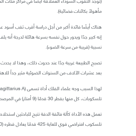
(توجد الثقوب السوداء العملاقة أيضًا في مراكز مئات ا
مأهولًا بكائنات فضائية).
هناك أيضًا فائدة أكبر من أجل دراسة أقرب ثقب أسود عملا
إنه كبير جدًا ويدور حول نفسه بسرعة هائلة لدرجة أنه
نسبية (قريبة من سرعة الضوء).
تصبح الطبيعة غريبة جدًا عند حدوث ذلك، وهذا لا يحد
بعد عشرات الآلاف من السنوات الضوئية مثير جداً للاهت
تلسكوبات، كل منها بقطر 30 قدمًا (9 أمتار) في المرصد (VLT) تديرها منظومة المرصد الأوروبي الجنوبي في تشيلي.
تعمل هذه الأداة كآلة فائقة الدقة تتيح للباحثين استخ
تلسكوب افتراضي قوي للغاية 425 قدمًا يعادل قطره (130 قدمًا).