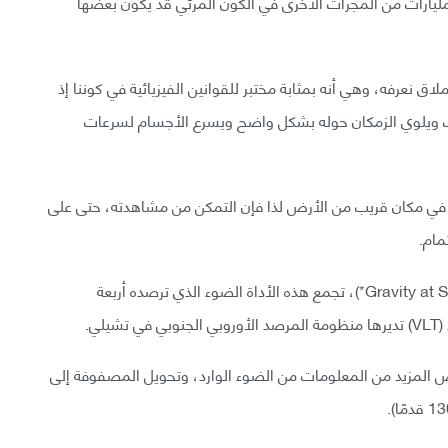
لمليارات من المجرات الأخرى في الكون المرئي قد يكون بعضها
ق نعرفه، وهي أنه بمثابة مختبر للقوانين الفيزيائية في كوننا إذ
 يلف ويلوي الزمكان حوله بشكل واضح ويسرع الأجسام لسرعات
ث في مكان قريب من الأرض لذا فإن التمكن من مشاهدته، حتى على
مام.
لهذا السبب وجه علماء الفلك أداة تسمى (Gravity at Sagittarius A*)، تجمع هذه الأداة الضوء الذي ترصده أربعة
لاص المزيد من المعلومات من الضوء الوارد، وتحويل المصفوفة إلى