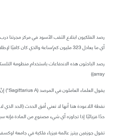
أي ما يعادل 323 مليون كم/ساعة والذي كان كافيًا لإطلاق ثلاث اندفاعات من الأشعة من السحابة الغازية.
array))
يقول العلماء العاملون في المرصد (Sagittarius A*) إنَّ البيانات مدهشة وإنها أقرب نظرة لنقطة اللاعودة لثقب أسود.
نقطة اللاعودة هنا أنها لا تعني أفق الحدث (الحد الذي 
حدًا فزيائيًا إذا تجاوزه أي شيء مصنوع من المادة فإنه س