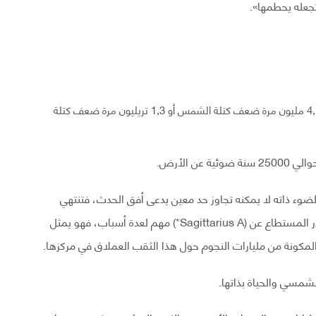
تجعله يحطمها».
يعتقد أن كتلة الثقب الأسود (Sagittarius A*) هي حوالي 4,1 مليون مرة ضعف كتلة الشمس أو 1,3 تريليون مرة ضعف كتلة
ن الأرض.
الضوء ذاته لا يمكنه تجاوز حد معين يدعى أفق الحدث، فتنتهي
حسابات آينشتاين وتبدأ حسابات هوكينغ، لكن معرفة قدر المستطاع عن (Sagittarius A*) مهم لعدة أسباب، فهو يمثل
ا المكونة من مليارات النجوم حول هذا الثقب العملاق في مركزها.
شمسي والحياة بذاتها.