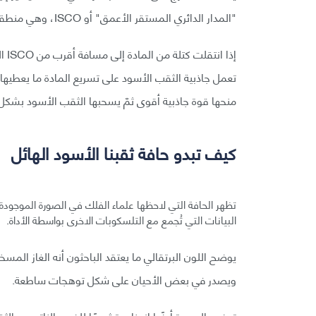
"المدار الدائري المستقر الأعمق" أو ISCO، وهي منطقة لم يسبق رصدها من قبل.
إذا
تعمل جاذبية الثقب الأسود على تسريع المادة ما يعطيها
منحها قوة جاذبية أقوى ثمّ يسحبها الثقب الأسود بشكل 
كيف تبدو حافة ثقبنا الأسود الهائل
تظهر الحافة التي لاحظها علماء الفلك في الصورة الموجو
البيانات التي تُجمع مع التلسكوبات الاخرى بواسطة الأداة.
يوضح اللون البرتقالي ما يعتقد الباحثون أنه الغاز المسخن
ويصدر في بعض الأحيان على شكل توهجات ساطعة.
توضح الصورة أيضًا انحناء وتشوهًا للضوء الناتج عن الثق