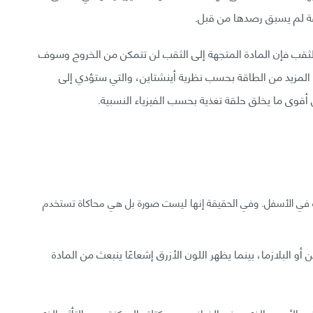
 انتقلت كتلة من المادة إلى مسافة أقرب من ISCO الثقب فإن المادة المتجهة إلى الثقب لن تتمكن من الخروج وسوف
 المزيد من الطاقة بحسب نظرية أينشتاين، والتي ستؤدي إلى
أقوى ما يخلق حلقة تغذية بحسب الفيزياء النسبية.
دة في الأسفل. وفي الحقيقة إنها ليست صورة بل هي محاكاة تستخدم
 أو البلازما، بينما يظهر اللون الأزرق إشعاعًا ينبعث من المادة
ب الأسود الذي يحني الفراغ بسبب كتلته المركزة وهو التأثير الذي