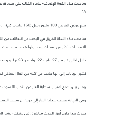
A*.
يبلغ عرض القرص 100 مليون ميل (160 مليون كم)، أو أعرض قليلاً من بعد الأرض عن الشمس.
ساعدت هذه الأداة الفريق في البحث عن انبعاثات من ا
الانبعاثات لأكثر من عقد لكنهم حاولوا هذه المرة التحديق
خلال ليالي كل من 27 مايو، 22 يوليو، و 28 يوليو رصدت أداة Gravity ثلاث انبعاثات واحدة تلو الأخرى.
تشير البيانات إلى أنها جاءت من كتلة من الغاز الساخن ت
وقال بيترز: «مع اقتراب سحابة الغاز من الثقب الأسود، 
وفي النهاية تقترب سحابة الغاز إلى درجة أن سحب الثقب
يحدث هذا خارج أفق الحدث مباشرة، في منطقة يشير إليها