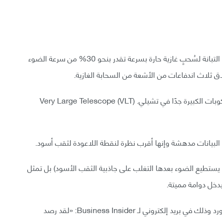
رصد الفلكيون ابتلاع الثقب الأسود في مركز مجرتنا درب التبانة لسُحبٍ غازية حارة بسرعة تقدر بنحو 30% من سرعة الضوء
رصد الباحثون هذه الاندفاعات باستخدام منظومة التلسكوبات الكبيرة جدًا في تشيلي. (VLT) Very Large Telescope
لا يستطيع الضوء بعدها التغلب على جاذبية الثقب الأسود) بل تمثل
يدخل دوامة مميتة.
تقول جوزفين بيترز عالمة فيزياء فلكية في جامعة اوكسفورد وذلك في بريد إلكتروني لـ Business Insider: «لقد رصد