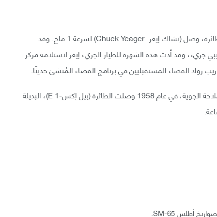
وفي 14 تشرين الأول/أكتوبر 1947، في الرحلة الـ 50 للطائرة، وصل (تشاك إيغر- Chuck Yeager) لسرعة 1 ماخ. وقد
ريبي جريء، وقد أدت هذه الشهرة للطيار الجريء إيغر لاستلامه مركز
ريب رواد الفضاء المستقبليين في برنامج الفضاء المُنشئ حديثًا.
وفي مستقبل برنامج بيل إكس-1 وفي سِجل طائرات الملاحة الجوية، في عام 1958 وصلت الطائرة (بيل إكس-1 E)، البديلة