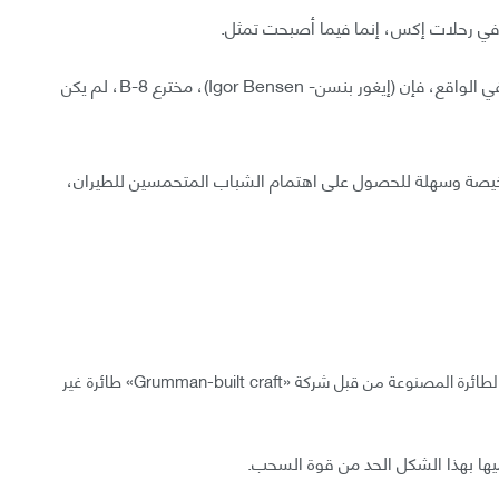
في رحلات إكس، إنما فيما أصبحت تمثل.
فقد أصبحت الطائرة المنزلية المفضلة لهواة الطيران. وفي الواقع، فإن (إيغور بنسن- Igor Bensen)، مخترع B-8، لم يكن
يصة وسهلة للحصول على اهتمام الشباب المتحمسين للطيران،
ألقِ نظرة على إكس-29، وستلاحظ على الفور ما الذي جعل الطائرة المصنوعة من قبل شركة «Grumman-built craft» طائرة غير
ها بهذا الشكل الحد من قوة السحب.