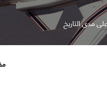
ى مدى التاريخ
مق