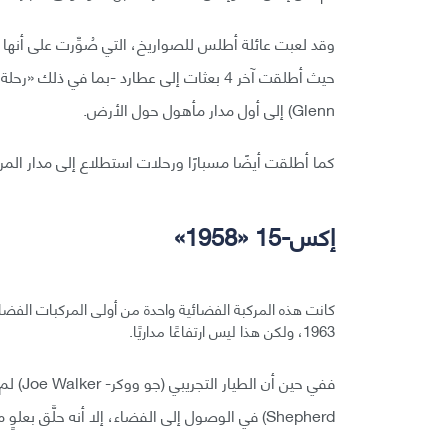
وقد لعبت عائلة أطلس للصواريخ، التي صُوِّرت على أنها صو
Glenn) إلى أول مدار مأهول حول الأرض.
كما أطلقت أيضًا مسبارًا ورحلات استطلاع إلى مدار المري
إكس-15 «1958»
1963، ولكن هذا ليس ارتفاعًا مداريًا.
Shepherd) في الوصول إلى الفضاء، إلا أنه حلَّق بعلوٍ مرتفع بما فيه الكفاية ليُلقَّب برائد فضاء.