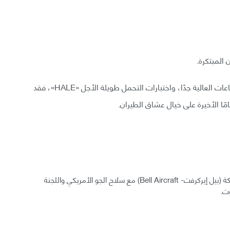
 المبتكرة.
من الطائرة الأولى لكسر حاجز الصوت إلى طائرات الارتفاعات العالية جدًا، واختبارات التحمل طويلة الأجل «HALE»، فقد
بعد فترة وجيزة من انتهاء الحرب العالمية الثانية، كسرت شركة (بيل إيركرفت- Bell Aircraft) مع سلاح الجو الأمريكي واللجنة
وت.