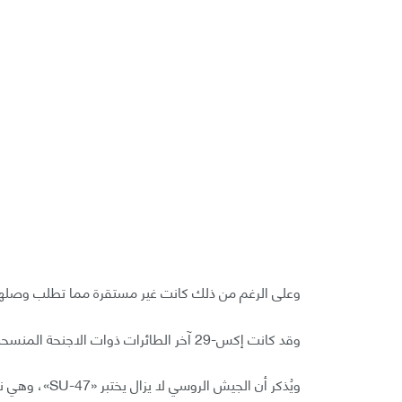
وعلى الرغم من ذلك كانت غير مستقرة مما تطلب وصلها بن
وقد كانت إكس-29 آخر الطائرات ذوات الاجنحة المنسحبة للأمام المختبرة من الجيش الأمريكي.
ويُذكر أن الجيش الروسي لا يزال يختبر «SU-47»، وهي نسختهم الخاصة من هذه الطائرة ذات المظهر الغريب.