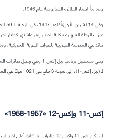
وقد بدأ اختبار الطائرة الصاروخية عام 1946.
عززت الرحلة الشهيرة مكانة الطيار إيغر واشتهر كطيار تج
قائد في المدرسة التجريبية للقوات الجوية الأمريكية، وتد
لـ (بيل إكس-1)، إلى سرعة 3 ماخ في 1021 ميلًا في الساعة.
إكس-11 وإكس-12 «1957-1958»
لم تكن إكس-11 وإكس-12 طائرات، بل كانوا أولى اختبارات صواريخ أطلس SM-65.