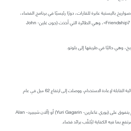
اريخ باليستية عابرة للقارات، دورًا رئيسيًا في برنامج الفضاء،
حيث أطلقت آخر 4 بعثات إلى عطارد -بما في ذلك «رحلة Friendship7»، وهي الطائرة التي أخذت (جون غلين- John
خ، وهي حاليًا في طريقها إلى بلوتو.
كانت هذه المركبة الفضائية واحدة من أولى المركبات الفضائية القابلة لإعادة الاستخدام، ووصلت إلى ارتفاع 62 ميل في عام
ففي حين أن الطيار التجريبي (جو ووكر- Joe Walker) لم يتفوق على (يوري غاغارين- Yuri Gagarin) أو (آلان شيبيرد- Alan