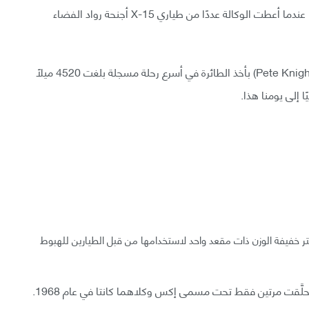
«لم تعترف ناسا رسميًا بالعمل البطولي حتى عام 2005، عندما أعطت الوكالة عددًا من طياري X-15 أجنحة رواد الفضاء
هذا وقد قام طيار القوات الجوية الأمريكية (بيت نايت- Pete Knight) بأخذ الطائرة في أسرع رحلة مسجلة بلغت 4520 ميلًا
، صُمِّمت طائرة هليكوبتر خفيفة الوزن ذات مقعد واحد لاستخدامها من قبل الطيارين للهبوط
لَّقت مرتين فقط تحت مسمى إكس وكلاهما كانتا في عام 1968.