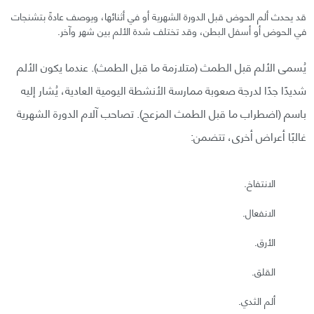
قد يحدث ألم الحوض قبل الدورة الشهرية أو في أثنائها، ويوصف عادةً بتشنجات
في الحوض أو أسفل البطن، وقد تختلف شدة الألم بين شهر وآخر.
يُسمى الألم قبل الطمث (متلازمة ما قبل الطمث). عندما يكون الألم
شديدًا جدًا لدرجة صعوبة ممارسة الأنشطة اليومية العادية، يُشار إليه
باسم (اضطراب ما قبل الطمث المزعج). تصاحب آلام الدورة الشهرية
غالبًا أعراض أخرى، تتضمن:
الانتفاخ.
الانفعال.
الأرق.
القلق.
ألم الثدي.