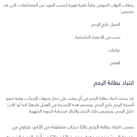
يتطلب التهاب الحوض عنايةً طبية فورية لتجنب المزيد من المضاعفات، التي قد
تتضمن:
الحمل خارج الرحم.
تندب في الأعضاء التناسلية.
خراجات.
العقم.
انتباذ بطانة الرحم
قد يحدث انتباذ بطانة الرحم في أي وقت على مدار سنوات الإنجاب، وفيه تنمو
أنسجة الرحم خارج الرحم. وتستمر هذه الأنسجة في العمل طبيعيًا كما لو كانت
داخل الرحم، ويتضمن ذلك التخثر والتناثر استجابةً للدورة الشهرية.
يسبب انتباذ بطانة الرحم غالبًا درجات متفاوتة من الألم، تتراوح من
خفيفة إلى شديدة وموهنة. ويتضح الألم غالبًا في أثناء الدورة الشهرية،