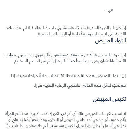
قيء.
إذا كان ألم الدورة الشهرية شديدًا، فاستشيري طبيبك لمعالجة الألم. قد تساعد
الأدوية التي لا تتطلب وصفةً طبية أو الوخز بالإبر الصينية.
التواء المبيض
إذا انحرف المبيض فجأةً عن موضعه، فستشعرين بألم فوري حاد ومبرح. يصاحب
الألم أحيانًا غثيان وقيء. ربما يبدأ هذا الألم قبل أيام من التشنج المتقطع.
إن التواء المبيض هو حالة طبية طارئة تتطلب عادةً جراحة فورية. إذا
تعرضتِ لمثل هذه الحالة، فاطلبي الرعاية الطبية فورًا.
تكيس المبيض
لا تسبب تكيسات المبيض غالبًا أي أعراض. لكن إذا كانت كبيرة، قد تشعر المرأة
بألم خفيف أو حاد في أحد جانبي الحوض أو البطن، وقد تشعر أيضًا بانتفاخ أو
ثقل في أسفل البطن. وإذا تمزق الكيس فستشعر بألم حاد مفاجئ. إذا عانيتِ أيًا