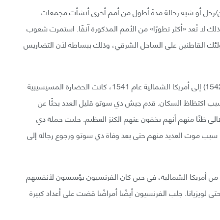
/رحل أو شبه رحالة مدةً أطول من أمم أخرى أنشأت مجمعات
لك لا تُعد «أكثر تطورًا» من الأمم المذكورة آنفًا. استمرت شعوب
ولئك القاطنين على الساحل الشرقي، وذلك ببساطة لأن التضاريس
عند وصول الغازي الإسباني هيرناندو دي سوتو (1500-1542) إلى أمريكا الشمالية عام 1541، كانت الحضارة المسيسيبية
بسبب اكتظاظ السكان. قدم جيش دي سوتو قليل العدد بحثًا عن
لأهالي ظنًا منهم أنهم يخفون عنهم الكنز العظيم. جلبت حملة دي
ا سبب موت العديد منهم حتى بعد وفاة دي سوتو ورجوع رجاله إلى
 من أمريكا الشمالية، في حين كان الفرنسيون يؤسسون لأنفسهم
حتى لويزيانا. جلب الفرنسيون أيضًا أمراضًا قضت على أعداد كبيرة