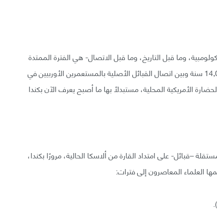
كولومبية، وما قبل التاريخ، وما قبل الاتصال- هي الفترة الممتدة
بين هجرة الهنود القدماء إلى المنطقة قبل 40,000-14,000 سنة وبين اتصال القبائل الأصلية بالمستعمرين الأوربيين في
ارة الأمريكية المحلية، مستبدلًا بها ما أصبح يعرف الآن بكندا
قلة –قبائل- على امتداد القارة من ألاسكا الحالية، مرورًا بكندا،
مها العلماء المعاصرون إلى فترات: