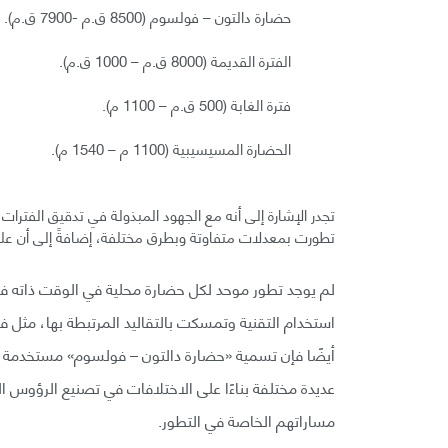
حضارة دالتون – فولسوم (8500 ق.م -7900 ق.م).
الفترة القديمة (8000 ق.م – 1000 ق.م).
فترة الغابة (500 ق.م – 1100 م).
الحضارة المسيسيبية (1100 م – 1540 م).
تجدر الإشارة إلى أنه مع الجهود المبذولة في تدقيق الفترات
تطورت بمعدلات متفاوتة وبطرق مختلفة، إضافةً إلى أن علم
لم يوجد تطور موحد لكل حضارة محلية في الوقت ذاته ف
استخدام التقنية وتمسكت بالتقاليد المرتبطة بها، مثل ف
أيضًا فإن تسمية «حضارة دالتون – فولسوم» مستخدمة في
عديدة مختلفة بناءًا على الاختلافات في تصنيع الرؤوس ا
مساراتهم الخاصة في التطور.