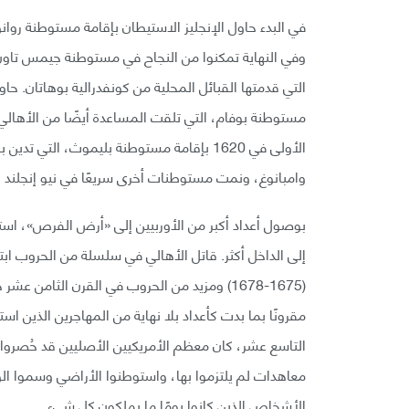
مستوطنة بوفام، التي تلقت المساعدة أيضًا من الأهالي ف
الأولى في 1620 بإقامة مستوطنة بليموث، التي
وامبانوغ، ونمت مستوطنات أخرى سريعًا في نيو إنجلند ب
بوصول أعداد أكبر من الأوربيين إلى «أرض الفرص»، استو
(1675-1678) ومزيد من الحروب في القرن الثام
مقرونًا بما بدت كأعداد بلا نهاية من المهاجرين الذين است
التاسع عشر، كان معظم الأمريكيين الأصليين قد حُصرو
معاهدات لم يلتزموا بها، واستوطنوا الأراضي وسموا الو
الأشخاص الذين كانوا يومًا ما يملكون كل شيء.