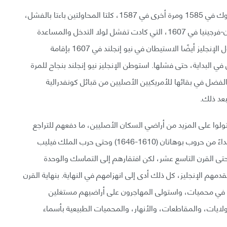
في البدء حاول الإنجليز الاستيطان بإقامة مستوطنة روانوك في 1585 ومرة أخرى في 1587، كلتا المحاولتين باءتا بالفشل،
وفي النهاية تمكنوا من النجاح في مستوطنة جيمس تاون-فرجينيا في 1607، التي كادت تفشل لولا التدخل والمساعدة
التي قدمتها القبائل المحلية من كونفدرالية بوهاتان. حاول الإنجليز أيضًا الاستيطان في نيو إنجلند في 1607 بإقامة
ي البداية، حتى فشلها. استوطن الإنجليز نيو إنجلند بنجاح للمرة
 تدين بالفضل في بقائها للأمريكيين الأصليين من قبائل كونفدرالية
عد ذلك.
لوا على المزيد من أراضي السكان الأصليين، ما دفعهم للتراجع
إلى الداخل أكثر. قاتل الأهالي في سلسلة من الحروب ابتداءً من حروب بوهاتان (1610-1646) وحتى حرب الملك فيليب
ن عشر حتى القرن التاسع عشر، لكن افتقارهم إلى التماسك والوحدة
قدمهم الإنجليز، كل ذلك أدى إلى انهزامهم في النهاية. بنهاية القرن
ا في محميات، واستولى المهاجرون على أراضيهم مستغلين
لايات، والمقاطعات، والأنهار، والمحميات الطبيعية بأسماء