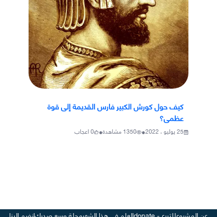
كيف حول كورش الكبير فارس القديمة إلى قوة
عظمى؟
•
•
25 يوليو ، 2022
1350
مشاهدة
0
اعجاب
عن المشروع
للتبرع - donate
العلم في هذا الشهر
مجلة وسع صدرك
انضم إلينا