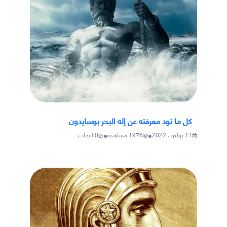
كل ما تود معرفته عن إله البحر بوسايدون
•
•
11 يوليو ، 2022
1976
مشاهدة
0
اعجاب