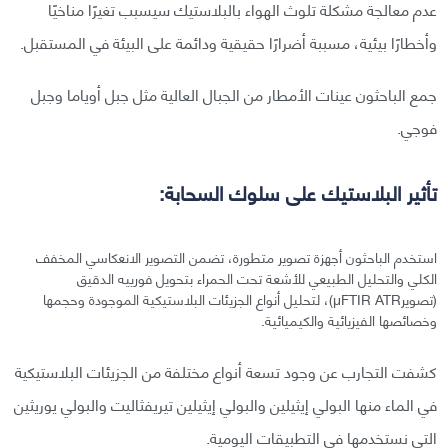
عدم معالجة مشكلة تلوث الهواء بالبلاستيك سيسبب تغيرًا مناخيًا
وأخطارًا بيئية، مسببة أضرارًا حقيقية ودائمة على البيئة في المستقبل.
جمع الباحثون عينات الأمطار من الجبال العالية مثل جبل أوياما وجبل
فوجي.
تأثير البلاستيك على سلوك السحابة:
استخدم الباحثون أجهزة تصوير متطورة، تضمن التصوير الانعكاسي المخفف
الكلي والتحليل الطبيعي للأشعة تحت الحمراء بتحويل فورييه الدقيق
(تصويرμFTIR ATR)، لتحليل أنواع الجزيئات البلاستيكية الموجودة وحجمها
وخصائصها الفيزيائية والكيميائية.
كشفت التجارب عن وجود تسعة أنواع مختلفة من الجزيئات البلاستيكية
في الماء منها البولي إيثيلين والبولي إيثيلين تيريفثاليت والبولي يوريثين
التي نستخدمها في التطبيقات اليومية.