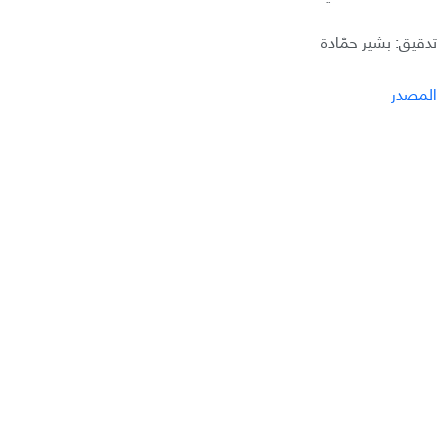
تدقيق: بشير حمّادة
المصدر