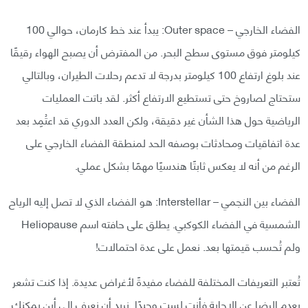
الفضاء الخارجي – Outer space: يبدأ عند خط كارمان، حوالي 100
كيلومتر فوق مستوى سطح البحر. من المفترض أن يصبح الهواء رقيقًا
عند بلوغ ارتفاع 100 كيلومتر بدرجة لا تدعم رحلات الطيران، وبالتالي
ستحتاج لصاروخ حتى تستطيع الارتفاع أكثر. لقد باتت العمليات
الرياضية حول هذا الشأن غير دقيقة، ولكن العدد الدوري قد اعتُمِد بعد
عدة اتفاقيات ومحادثات بوصفه الحد لمنطقة الفضاء الخارجي على
الرغم من أنه لا يعكس ثابتًا هندسيًا مهمًا بشكل عملي.
الفضاء بين النجمي – Interstellar: هو الفضاء الذي لا تصل إليه الرياح
الشمسية في الفضاء الكوكبي. يطلق على حافته اسم Heliopause
ولم تُحسب قيمتها بعد. نعمل على عدة احتمالات!
تُعتبر التعريفات المختلفة للفضاء مفيدةً لأغراض عديدة. إذا كنت تشعر
بعدم الرضا عن الإجابة فأنت لست وحيدًا. نريد أن نعرف إلى أين يمكنك