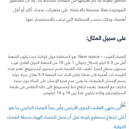
الموجودة فعلًا مصنفة بالاعتماد على متغيرات عديدة، أكثر أو أقل
أهمية، وذلك حسب المنطقة التي ترغب بالاستفسار عنها.
على سبيل المثال:
الفضاء القريب – Near space: هو المنطقة حول كوكبنا حيث يكون الضغط
أقل من 6.3 كيلو باسكال (حوالي 1 على 16 من الضغط الجوي العادي قرب
مستوى سطح البحر)، تُعرف تلك القيمة باسم مستوى آرمسترونغ. تعتبر هذه
القيمة ذات أهمية لأن نقطة غليان الماء عند الضغط 6.3 تعادل درجة حرارة
جسم الإنسان الطبيعية، ما يعني عدم قدرة الإنسان على النجاة دون سترة
تتكيف مع الضغط. يعتمد ارتفاع خط آرمسترونغ على حالة الطقس في طبقة
الستراتوسفير ولكنه يتراوح عادةً بين 18 و 19 كيلومتر.