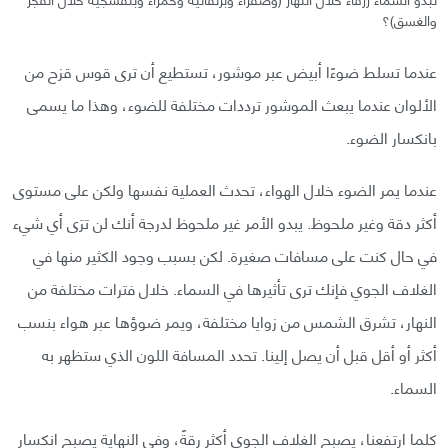
والغسق)؟
عندما تسلط ضوءًا أبيض عبر موشور، تستطيع أن ترى قوس قزح من
الألوان عندما يبعث الموشور ترددات مختلفة للضوء، وهذا ما يسمى
بانكسار الضوء.
عندما يمر الضوء خلال الهواء، تحدث العملية نفسها ولكن على مستوى
أكثر دقة وغير ملحوظ. يبدو الأمر غير ملحوظ لدرجة أنك لن ترَى أي شيء
في حال كنت على مسافات صغيرة. لكن بسبب وجود الكثير منها في
الغلاف الجوي فإنك ترى تأثيرها في السماء. خلال فترات مختلفة من
النهار، تشرق الشمس من زوايا مختلفة، ويمر ضوؤها عبر هواء بنسب
أكثر أو أقل قبل أن يصل إلينا. تحدد المسافة اللون الذي ستظهر به
السماء.
كلما ارتفعنا، يصبح الغلاف الجوي أكثر رقةً، وفي النهاية يصبح انكسار