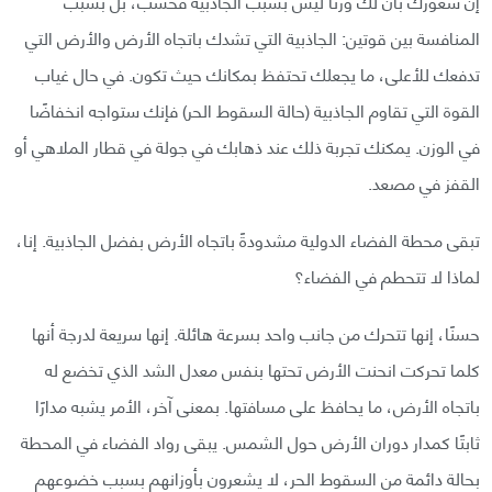
إن شعورك بأن لك وزنًا ليس بسبب الجاذبية فحسب، بل بسبب
المنافسة بين قوتين: الجاذبية التي تشدك باتجاه الأرض والأرض التي
تدفعك للأعلى، ما يجعلك تحتفظ بمكانك حيث تكون. في حال غياب
القوة التي تقاوم الجاذبية (حالة السقوط الحر) فإنك ستواجه انخفاضًا
في الوزن. يمكنك تجربة ذلك عند ذهابك في جولة في قطار الملاهي أو
القفز في مصعد.
تبقى محطة الفضاء الدولية مشدودةً باتجاه الأرض بفضل الجاذبية. إنا،
لماذا لا تتحطم في الفضاء؟
حسنًا، إنها تتحرك من جانب واحد بسرعة هائلة. إنها سريعة لدرجة أنها
كلما تحركت انحنت الأرض تحتها بنفس معدل الشد الذي تخضع له
باتجاه الأرض، ما يحافظ على مسافتها. بمعنى آخر، الأمر يشبه مدارًا
ثابتًا كمدار دوران الأرض حول الشمس. يبقى رواد الفضاء في المحطة
بحالة دائمة من السقوط الحر، لا يشعرون بأوزانهم بسبب خضوعهم