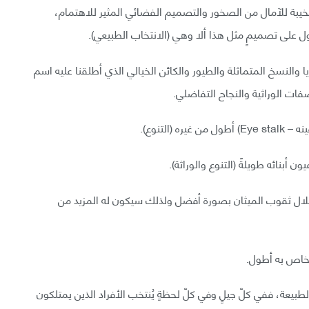
خيبة للآمال من الصخور والتصميم الفضائي المثير للاهتمام،
حصول على تصميمٍ مثل هذا ألا وهي (الانتخاب الطبيعي).
 والنسخ المتماثلة والطيور والكائن الخيالي الذي أطلقنا عليه اسم
ات الوراثية والنجاح التفاضلي.
التنوع).
بنائه طويلةً (التنوع والوراثة).
لال ثقوب الميثان بصورة أفضل ولذلك سيكون له المزيد من
لخاص به أطول.
بيعة، ففي كلّ جيلٍ وفي كلّ لحظةٍ يُنتخب الأفراد الذين يمتلكون