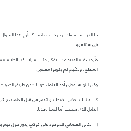
ما الذي قد يقنعك بوجود الفضائيين؟ طُرِح هذا السؤال م
في ستانفورد.
طُرحت فيه العديد من الأفكار مثل الغازات غير الطبيعية ف
السطح، ولكنّهم لم يكونوا مقنعين.
وفي النهاية أعطى أحد العلماء جوابًا: «عن طريق الصور».
كان هنالك بعض الضحك والتذمر من قبل العلماء، ولكن: 
الدليل الذي سيثبت أننا لسنا وحدنا.
إنّ الكائن الفضائي الموجود على كوكبٍ يدور حول نجمٍ بع