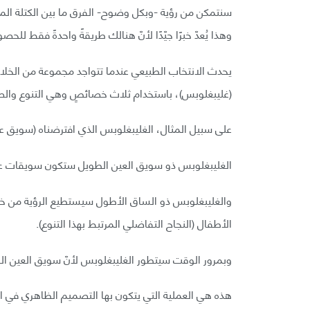
سنتمكن من رؤية -وبكل وضوح- الفرق ما بين الكتلة الم
وهذا يُعدّ خبرًا جيّدًا لأنّ هنالك طريقةً واحدةً فقط لل
يحدث الانتخاب الطبيعي عندما تتواجد مجموعة من الخلايا
(غليبغلوبس)، باستخدام ثلاث خصائصٍ وهي التنوع والصف
على سبيل المثال، الغليبغلوبس الذي افترضناه (سويق عينه – Eye stalk) أطول من غيره (
الغليبغلوبس ذو سويق العين الطويل ستكون سويقات عيون أ
والغليبغلوبس ذو الساق الأطول سيستطيع الرؤية من خ
الأطفال (النجاح التفاضلي المرتبط بهذا التنوع).
وبمرور الوقت سيتطور الغليبغلوبس لأنّ سويق العين ا
هذه هي العملية التي يتكون بها التصميم الظاهري في الط