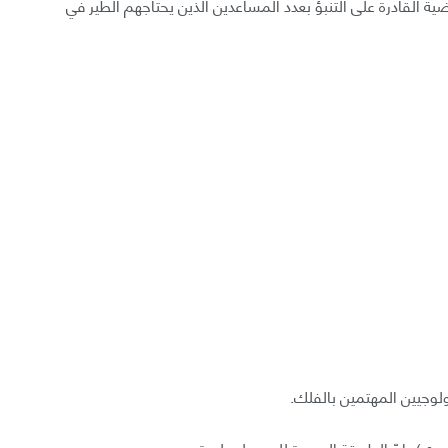
ية القادرة على التنبؤ بعدد المساعدين الذين يحتاجهم الطير في
يولوجيين المهتمين بالفلك.
اهري)، إنّ الطريقة الوحيدة للحصول على تصميمٍ من دون مصمم