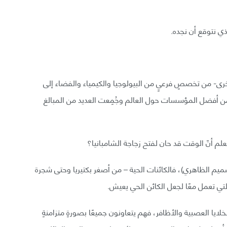
ذي نتوقع أن نجده.
خرى- من تخصصٍ فرعيٍ من البيولوجيا والكيمياء والفضاء إلى
ن أفضل المؤسسات حول العالم وجُمِعت العديد من المبالغ
لم أنّ الوقت قد حان لفتح زجاجة الشامبانيا؟
صميم الظاهري)، فالكائنات الحية – من أصغر بكتيريا وحتى شجرة
لتي تعمل معًا لجعل الكائن الحي يعيش.
يا العصبية والأظافر، فهم يتعاونون جميعًا بصورةٍ متزامنةٍ