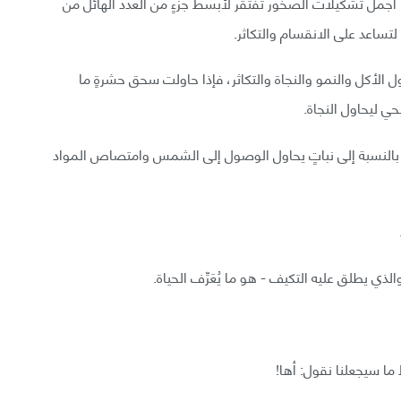
ما أجمل تشكيلات الصخور تفتقر لأبسط جزءٍ من العدد الهائل من
 لتساعد على الانقسام والتكاثر.
ول الأكل والنمو والنجاة والتكاثر، فإذا حاولت سحق حشرةٍ ما
حي ليحاول النجاة.
أو بالنسبة إلى نباتٍ يحاول الوصول إلى الشمس وامتصاص المواد
ذي يطلق عليه التكيف - هو ما يُعَرِّف الحياة.
ما سيجعلنا نقول: أها!