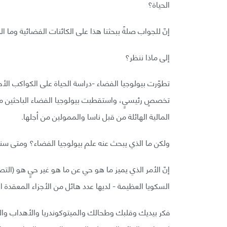
الحياة؟
إنّ للجواب صلةً ببحثنا هذا على الكائنات الفضائية وما ال
إلى ماذا ننظر؟
تطوّرت بيولوجيا الفضاء -دراسة الحياة على الكواكب الأ
تخصصٍ رئيسيٍ، واستقطبت بيولوجيا الفضاء الباحثين م
المالية الهائلة من قبل ناسا والممولين من أجلها.
ولكن ما الذي يبحث عنه علم بيولوجيا الفضاء؟ ومتى سنع
إنّ الأمر الذي يميز ما هو حي عن ما هو غير حيٍ هو (الت
السكويا العظيمة - لديها عدد هائل من الأجزاء المعقدة ا
فكر بيديك وقلبك وطحالك والميتوكوندريا والأهداب والخلا