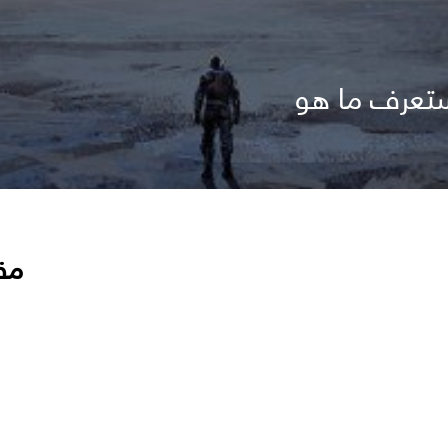
ستعرف ما هو
مق