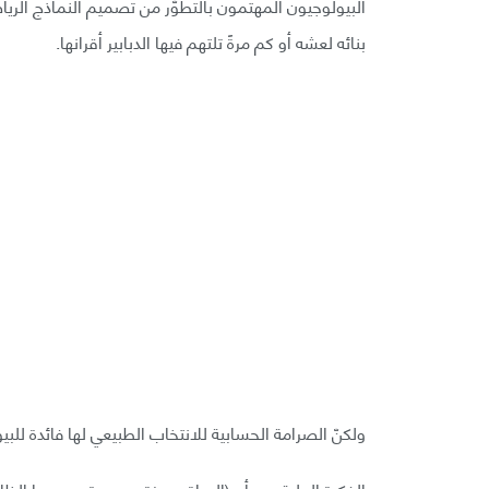
البيولوجيون المهتمون بالتطوّر من تصميم النماذج الرياض
بنائه لعشه أو كم مرةً تلتهم فيها الدبابير أقرانها.
ولكنّ الصرامة الحسابية للانتخاب الطبيعي لها فائدة للب
الفكرة الجلية هي أن (الحياة مميزة بسبب تصميمها الظ