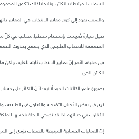
السمات المرتبطة بالتكاثر، ونتيجةً لذلك تتكون المجموعات
والسبب يعود إلى كون معايير الانتخاب هي المعايير ذاتها 
تخيل سيارةً صُمِمت بإستخدام مخططٍ مختلفٍ في كلّ مرحل
المصممة للانتخاب الطبيعي الذي يسمح بحدوث التص
في حقيقة الأمر إنّ معايير الانتخاب ثابتة للغاية، ولكنّ
الكائن الحي.
بصورةٍ عامةٍ الكائنات الحية أنانية؛ لأنّ التكاثر على حسا
نرى في بعض الأحيان التضحية والتعاون في الطبيعة، ولك
الأقارب في جيناتهم لذا قد تضحي النحلة بنفسها للملكة 
إنّ العمليات الحسابية المرتبطة بالصفات تؤدي إلى الم