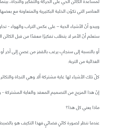
لمساعدة الكائن الحي على الحركة والتفكير والنجاة، بين
العناصر التي تكوّن الخلية البكتيرية والمتعاونة مع بعضها
ويبدو أنّ الأشياء الحية – على عكس التراب والهواء - تحا
ستعلم أنّ الأمر لا يتطلب تفكيرًا معقدًا من قبل الكائن ال
أو بالنسبة إلى سنجابٍ يرغب بالقفز من غصنٍ إلى آخر 
الغذائية من التربة.
كلّ تلك الأشياء لها غاية مشتركة ألا وهي النجاة والتكاثر.
إنّ هذا المزيج من التصميم المعقد والغاية المشتركة - وال
ماذا يعني كل هذا؟
عندما ننظر لصورة كائنٍ فضائيٍ فهذا التكيف هو بالضبط 