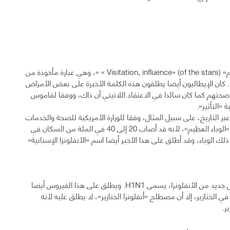
في الأصل كان معظم الناس يسمون هذا الوباء »تأثير النجوم» Visitation, influence» (of the stars) » »، وهي عبارة مأخوذة من
مة اللاتينية في العصور الوسطى »التأثير» influential»». كان الإيطاليون أيضا يطلقون هذه الكلمة الأخيرة على بعض الأمراض
تأثيرا على صحتهم كما كان سائدا في الاعتقاد اللاتيني آن ذاك، ووفقا لقاموس
 »التأثير».
عبر التاريخ، على سبيل المثال، وفقا للوزارة الأمريكية للصحة والخدمات
البشرية، فإنه في العام 1918-1919 انتشر وباء عرف باسم »الوباء العظيم»، لأنه قد أصاب 20 إلى 40 في المئة من السكان في
يون شخص توفوا بسبب ذلك الوباء، وقد أطلق على هذا الأخير أيضا اسم »الأنفلونزا الإسبانية»
ظهر وباء أكثر حداثة في عام 2009 إلى عام 2010، وهو شكل جديد من الأنفلونزا، يسمى H1N1. ويطلق على هذا الفيروس أيضا
ي الخنازير، إلا أن مصطلح »أنفلونزا الخنازير»، لا يطلق عليه لأنه
ر.