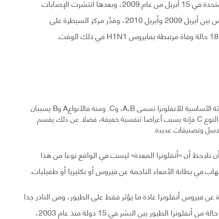
تم تشخيص أول إصابة لفيروس H1N1 في الولايات المتحدة في 15 أبريل من عام 2009، وبعدها انتشرت الإصابات
لتشمل 74 بلدا، بنحو 43 إلى 89 مليون أصيبوا بالفايروس بين أبريل 2009 وأبريل 2010، وقدَّر مركز السيطرة على
وفقا لمركز مكافحة الأمراض والوقاية منها فإن الأنواع الثلاثة الأساسية للأنفلونزا تسمى A،B، وC. ومنه فالأنواعA وB يسببان
مرض موسمي –كل شتاء تقريبا– في الولايات المتحدة، أما النوع C فإنه يسبب أعراضا تنفسية خفيفة، فضلا عن ذلك يقسم
أن نلاحظ أن »أنفلونزا المعدة» ليست في الواقع نوعا من هذا
تهاب في بطانة الأمعاء الناجمة عن فيروس أو بكتيريا أو طفيليات.
فلونزا الطيور H5N1) هو الآخر عبارة عن فيروس أنفلونزا عادة ما يؤثر فقط على الطيور، ومن النادر جدا
أن يصاب به البشر، فقد تم الإبلاغ فقط عن حوالي 650 حالة من أنفلونزا الطيور بين البشر في 15 دولة منذ عام 2003،