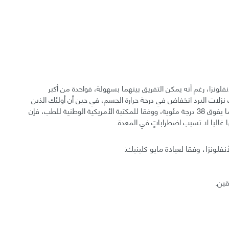
أنفلونزا، رغم أنه يمكن التفريق بينهما بسهولة، فواحدة من أكبر
نزلات البرد انخفاض في درجة حرارة الجسم، في حين أن أولئك الذين
يصابون بالأنفلونزا غالبا ما يعانون من ارتفاع درجة الحرارة لما يفوق 38 درجة مئوية، ووفقا للمكتبة الأمريكية الوطنية للطب، فإن
ها غالبا لا تسبب اضطراباتٍ في المعدة.
لونزا، وفقا لعيادة مايو كلينيك:
ين.