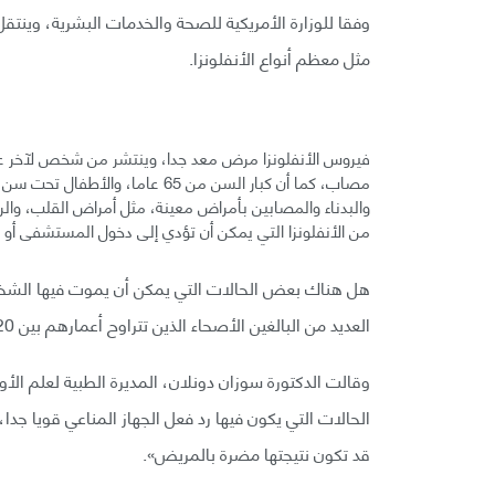
وفقا للوزارة الأمريكية للصحة والخدمات البشرية، وين
مثل معظم أنواع الأنفلونزا.
فيروس الأنفلونزا مرض معد جدا، وينتشر من شخص لآخر 
والبدناء والمصابين بأمراض معينة، مثل أمراض القلب، وا
من الأنفلونزا التي يمكن أن تؤدي إلى دخول المستشفى أو ا
هل هناك بعض الحالات التي يمكن أن يموت فيها الشخص 
العديد من البالغين الأصحاء الذين تتراوح أعمارهم بين 20 إلى 50 سنة، والسبب لا يزال مجهولا.
وقالت الدكتورة سوزان دونلان، المديرة الطبية لعلم ا
الحالات التي يكون فيها رد فعل الجهاز المناعي قويا جدا،
قد تكون نتيجتها مضرة بالمريض».