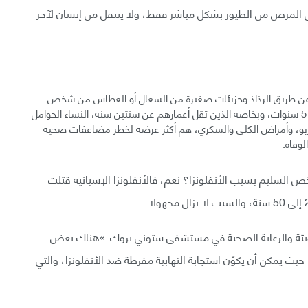
تقل المرض من الطيور بشكل مباشر فقط، ولا ينتقل من إنسان لآخر
عن طريق الرذاذ وجزيئات صغيرة من السعال أو العطاس من شخص
مصاب، كما أن كبار السن من 65 عاما، والأطفال تحت سن 5 سنوات، وبخاصة الذين تقل أعمارهم عن سنتين سنة، النساء الحوامل
لربو، وأمراض الكلي والسكري، هم أكثر عرضة لخطر مضاعفات صحية
لوفاة.
السليم بسبب الأنفلونزا؟ نعم، فالأنفلونزا الإسبانية قتلت
لأوبئة والرعاية الصحية في مستشفى ستوني بروك: »هناك بعض
 حيث يمكن أن يكوّن استجابة التهابية مفرطة ضد الأنفلونزا، والتي