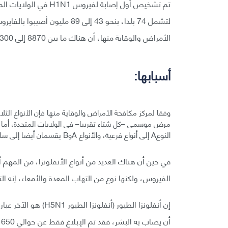
الأمراض والوقاية منها، أن هناك ما بين 8870 إلى 18300 حالة وفاة مرتبطة بفايروس H1N1 في ذلك الوقت.
أسبابها:
النوعA إلى أنواع فرعية، والأنواع AوB يقسمان أيضا إلى سلاسل وتصنيفات عديدة.
في حين أن هناك العديد من أنواع الأنفلونزا، من المهم 
الفيروس، ولكنها نوع من التهاب المعدة والأمعاء، إنه ال
إن أنفلونزا الطيور (أن