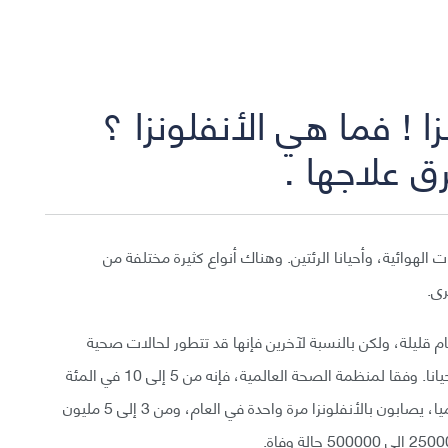
ا ! فما هي الأنفلونزا ؟
ق علاجها .
هوائية، وأحيانا الرئتين. وهناك أنواع كثيرة مختلفة من
رى.
م قليلة، ولكن بالنسبة لآخرين فإنها قد تتطور لحالات صحية
صعبة، تتطلب زيارة المستشفيات أو قد تؤدي للموت أحيانا. وفقا لمنظمة الصحة العالمية، فإنه من 5 إلى 10 في المئة
من البالغين، ومن 20 إلى 30 في المئة من الأطفال عالميا، يصابون بالأنفلونزا مرة واحدة في العام، ومن 3 إلى 5 مليون